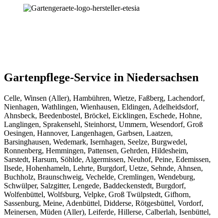
Gartenpflege-Service in Niedersachsen
Celle, Winsen (Aller), Hambühren, Wietze, Faßberg, Lachendorf,
Nienhagen, Wathlingen, Wienhausen, Eldingen, Adelheidsdorf,
Ahnsbeck, Beedenbostel, Bröckel, Eicklingen, Eschede, Hohne,
Langlingen, Sprakensehl, Steinhorst, Ummern, Wesendorf, Groß
Oesingen, Hannover, Langenhagen, Garbsen, Laatzen,
Barsinghausen, Wedemark, Isernhagen, Seelze, Burgwedel,
Ronnenberg, Hemmingen, Pattensen, Gehrden, Hildesheim,
Sarstedt, Harsum, Söhlde, Algermissen, Neuhof, Peine, Edemissen,
Ilsede, Hohenhameln, Lehrte, Burgdorf, Uetze, Sehnde, Ahnsen,
Buchholz, Braunschweig, Vechelde, Cremlingen, Wendeburg,
Schwülper, Salzgitter, Lengede, Baddeckenstedt, Burgdorf,
Wolfenbüttel, Wolfsburg, Velpke, Groß Twülpstedt, Gifhorn,
Sassenburg, Meine, Adenbüttel, Didderse, Rötgesbüttel, Vordorf,
Meinersen, Müden (Aller), Leiferde, Hillerse, Calberlah, Isenbüttel,