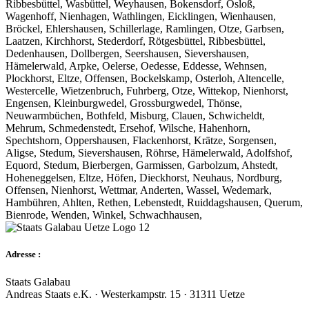
Ribbesbüttel, Wasbüttel, Weyhausen, Bokensdorf, Osloß,
Wagenhoff, Nienhagen, Wathlingen, Eicklingen, Wienhausen,
Bröckel, Ehlershausen, Schillerlage, Ramlingen, Otze, Garbsen,
Laatzen, Kirchhorst, Stederdorf, Rötgesbüttel, Ribbesbüttel,
Dedenhausen, Dollbergen, Seershausen, Sievershausen,
Hämelerwald, Arpke, Oelerse, Oedesse, Eddesse, Wehnsen,
Plockhorst, Eltze, Offensen, Bockelskamp, Osterloh, Altencelle,
Westercelle, Wietzenbruch, Fuhrberg, Otze, Wittekop, Nienhorst,
Engensen, Kleinburgwedel, Grossburgwedel, Thönse,
Neuwarmbüchen, Bothfeld, Misburg, Clauen, Schwicheldt,
Mehrum, Schmedenstedt, Ersehof, Wilsche, Hahenhorn,
Spechtshorn, Oppershausen, Flackenhorst, Krätze, Sorgensen,
Aligse, Stedum, Sievershausen, Röhrse, Hämelerwald, Adolfshof,
Equord, Stedum, Bierbergen, Garmissen, Garbolzum, Ahstedt,
Hoheneggelsen, Eltze, Höfen, Dieckhorst, Neuhaus, Nordburg,
Offensen, Nienhorst, Wettmar, Anderten, Wassel, Wedemark,
Hambühren, Ahlten, Rethen, Lebenstedt, Ruiddagshausen, Querum,
Bienrode, Wenden, Winkel, Schwachhausen,
Adresse :
Staats Galabau
Andreas Staats e.K. · Westerkampstr. 15 · 31311 Uetze