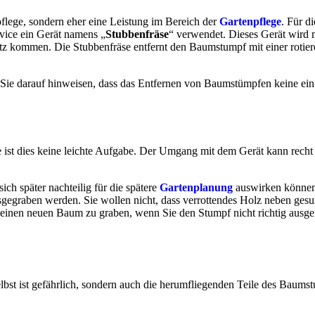
flege, sondern eher eine Leistung im Bereich der
Gartenpflege
. Für d
rvice ein Gerät namens „
Stubbenfräse
“ verwendet. Dieses Gerät wird
 kommen. Die Stubbenfräse entfernt den Baumstumpf mit einer rotierend
 Sie darauf hinweisen, dass das Entfernen von Baumstümpfen keine ei
e ist dies keine leichte Aufgabe. Der Umgang mit dem Gerät kann recht
ch später nachteilig für die spätere
Gartenplanung
auswirken können.
egraben werden. Sie wollen nicht, dass verrottendes Holz neben gesun
 einen neuen Baum zu graben, wenn Sie den Stumpf nicht richtig ausgeg
elbst ist gefährlich, sondern auch die herumfliegenden Teile des Baums