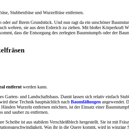
se, Stubbenfräse und Wurzelfräse entfernen.
arten oder auf Ihrem Grundstück. Und nun ragt da ein unschöner Baum
such wehren, sie aus dem Erdreich zu ziehen. Mit bloßer Körperkraft W
u kommt, dass die Entsorgung des zerlegten Baumstumpfs oder der Ba
elfräsen
eal entfernt
werden kann.
s Garten- und Landschaftsbaus. Damit lassen sich relativ einfach Stub
u wird diese Technik hauptsächlich nach
Baumfällungen
angewendet. De
änden Wurzeln entfernen möchten, ist der Einsatz einer Baumstumpffräs
os und sauber zu entfernen.
e Scheibe ist aus stabilem Verschleißblech hergestellt. Sie ist mit Frä
otationsgeschwindigkeit. Was ihr in die Quere kommt, wird in winzige 