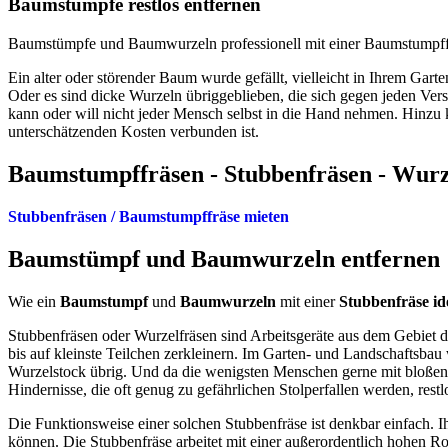
Baumstümpfe restlos entfernen
Baumstümpfe und Baumwurzeln professionell mit einer Baumstumpffrä
Ein alter oder störender Baum wurde gefällt, vielleicht in Ihrem G
Oder es sind dicke Wurzeln übriggeblieben, die sich gegen jeden Ver
kann oder will nicht jeder Mensch selbst in die Hand nehmen. Hinz
unterschätzenden Kosten verbunden ist.
Baumstumpffräsen - Stubbenfräsen - Wurz
Stubbenfräsen / Baumstumpffräse mieten
Baumstümpf und Baumwurzeln entfernen
Wie ein
Baumstumpf
und
Baumwurzeln
mit einer
Stubbenfräse
id
Stubbenfräsen oder Wurzelfräsen sind Arbeitsgeräte aus dem Gebiet de
bis auf kleinste Teilchen zerkleinern. Im Garten- und Landschaftsba
Wurzelstock übrig. Und da die wenigsten Menschen gerne mit bloßen H
Hindernisse, die oft genug zu gefährlichen Stolperfallen werden, restl
Die Funktionsweise einer solchen Stubbenfräse ist denkbar einfach. Ihr
können. Die Stubbenfräse arbeitet mit einer außerordentlich hohen R