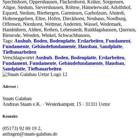
Spechtshorn, Oppershausen, Flackenhorst, Krätze, Sorgensen,
Aligse, Stedum, Sievershausen, Röhrse, Hämelerwald, Adolfshof,
Equord, Stedum, Bierbergen, Garmissen, Garbolzum, Ahstedt,
Hoheneggelsen, Eltze, Höfen, Dieckhorst, Neuhaus, Nordburg,
Offensen, Nienhorst, Wettmar, Anderten, Wassel, Wedemark,
Hambühren, Ahlten, Rethen, Lebenstedt, Ruiddagshausen, Querum,
Bienrode, Wenden, Winkel, Schwachhausen,
Tags:
Aushub
,
Boden
,
Bodenplatte
,
Erdarbeiten
,
Fundament
,
Fundamente
,
Gebäudefundamente
,
Hausbau
,
Sandplatte
,
Tiefbauarbeiten
Verschlagwortet
Aushub
,
Boden
,
Bodenplatte
,
Erdarbeiten
,
Fundament
,
Fundamente
,
Gebäudefundamente
,
Hausbau
,
Sandplatte
,
Tiefbauarbeiten
Adresse :
Staats Galabau
Andreas Staats e.K. · Westerkampstr. 15 · 31311 Uetze
Kontakt:
(05173) 92 69 19 2,
anfragen@staats-galabau.de