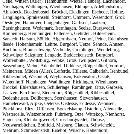
Celle, Winsen (Aller), Hambühren, Wietze, Faßberg, Lachendorf,
Nienhagen, Wathlingen, Wienhausen, Eldingen, Adelheidsdorf,
Ahnsbeck, Beedenbostel, Bröckel, Eicklingen, Eschede, Hohne,
Langlingen, Sprakensehl, Steinhorst, Ummern, Wesendorf, Groß
Oesingen, Hannover, Langenhagen, Garbsen, Laatzen,
Barsinghausen, Wedemark, Isernhagen, Seelze, Burgwedel,
Ronnenberg, Hemmingen, Pattensen, Gehrden, Hildesheim,
Sarstedt, Harsum, Söhlde, Algermissen, Neuhof, Peine, Edemissen,
Ilsede, Hohenhameln, Lehrte, Burgdorf, Uetze, Sehnde, Ahnsen,
Buchholz, Braunschweig, Vechelde, Cremlingen, Wendeburg,
Schwülper, Salzgitter, Lengede, Baddeckenstedt, Burgdorf,
Wolfenbüttel, Wolfsburg, Velpke, Groß Twülpstedt, Gifhorn,
Sassenburg, Meine, Adenbüttel, Didderse, Rötgesbüttel, Vordorf,
Meinersen, Müden (Aller), Leiferde, Hillerse, Calberlah, Isenbüttel,
Ribbesbüttel, Wasbüttel, Weyhausen, Bokensdorf, Osloß,
Wagenhoff, Nienhagen, Wathlingen, Eicklingen, Wienhausen,
Bröckel, Ehlershausen, Schillerlage, Ramlingen, Otze, Garbsen,
Laatzen, Kirchhorst, Stederdorf, Rötgesbüttel, Ribbesbüttel,
Dedenhausen, Dollbergen, Seershausen, Sievershausen,
Hämelerwald, Arpke, Oelerse, Oedesse, Eddesse, Wehnsen,
Plockhorst, Eltze, Offensen, Bockelskamp, Osterloh, Altencelle,
Westercelle, Wietzenbruch, Fuhrberg, Otze, Wittekop, Nienhorst,
Engensen, Kleinburgwedel, Grossburgwedel, Thönse,
Neuwarmbüchen, Bothfeld, Misburg, Clauen, Schwicheldt,
Mehrum, Schmedenstedt, Ersehof, Wilsche, Hahenhorn,