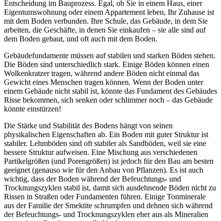
Entscheidung im Bauprozess. Egal, ob Sie in einem Haus, einer
Eigentumswohnung oder einem Appartement leben, Ihr Zuhause ist
mit dem Boden verbunden. Ihre Schule, das Gebäude, in dem Sie
arbeiten, die Geschäfte, in denen Sie einkaufen – sie alle sind auf
dem Boden gebaut, und oft auch mit dem Boden.
Gebäudefundamente müssen auf stabilen und starken Böden stehen.
Die Böden sind unterschiedlich stark. Einige Böden können einen
Wolkenkratzer tragen, während andere Böden nicht einmal das
Gewicht eines Menschen tragen können. Wenn der Boden unter
einem Gebäude nicht stabil ist, könnte das Fundament des Gebäudes
Risse bekommen, sich senken oder schlimmer noch – das Gebäude
könnte einstürzen!
Die Stärke und Stabilität des Bodens hängt von seinen
physikalischen Eigenschaften ab. Ein Boden mit guter Struktur ist
stabiler. Lehmböden sind oft stabiler als Sandböden, weil sie eine
bessere Struktur aufweisen. Eine Mischung aus verschiedenen
Partikelgrößen (und Porengrößen) ist jedoch für den Bau am besten
geeignet (genauso wie für den Anbau von Pflanzen). Es ist auch
wichtig, dass der Boden während der Befeuchtungs- und
Trocknungszyklen stabil ist, damit sich ausdehnende Böden nicht zu
Rissen in Straßen oder Fundamenten führen. Einige Tonminerale
aus der Familie der Smektite schrumpfen und dehnen sich während
der Befeuchtungs- und Trocknungszyklen eher aus als Mineralien