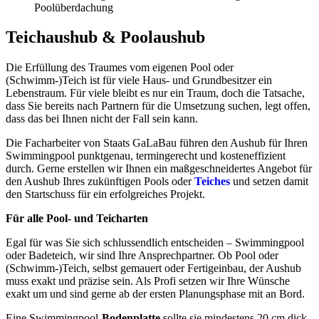
Poolüberdachung
Teichaushub & Poolaushub
Die Erfüllung des Traumes vom eigenen Pool oder
(Schwimm-)Teich ist für viele Haus- und Grundbesitzer ein
Lebenstraum. Für viele bleibt es nur ein Traum, doch die Tatsache,
dass Sie bereits nach Partnern für die Umsetzung suchen, legt offen,
dass das bei Ihnen nicht der Fall sein kann.
Die Facharbeiter von Staats GaLaBau führen den Aushub für Ihren
Swimmingpool punktgenau, termingerecht und kosteneffizient
durch. Gerne erstellen wir Ihnen ein maßgeschneidertes Angebot für
den Aushub Ihres zukünftigen Pools oder
Teiches
und setzen damit
den Startschuss für ein erfolgreiches Projekt.
Für alle Pool- und Teicharten
Egal für was Sie sich schlussendlich entscheiden – Swimmingpool
oder Badeteich, wir sind Ihre Ansprechpartner. Ob Pool oder
(Schwimm-)Teich, selbst gemauert oder Fertigeinbau, der Aushub
muss exakt und präzise sein. Als Profi setzen wir Ihre Wünsche
exakt um und sind gerne ab der ersten Planungsphase mit an Bord.
Eine Swimmingpool-
Bodenplatte
sollte sie mindestens 20 cm dick