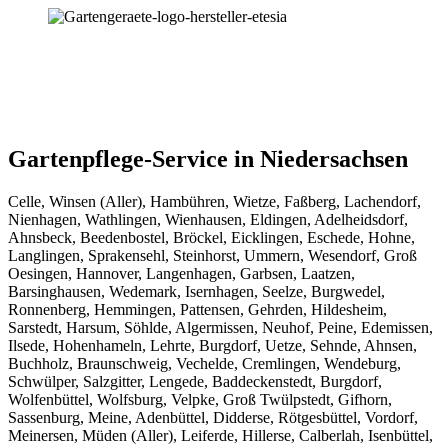
Gartenpflege-Service in Niedersachsen
Celle, Winsen (Aller), Hambühren, Wietze, Faßberg, Lachendorf,
Nienhagen, Wathlingen, Wienhausen, Eldingen, Adelheidsdorf,
Ahnsbeck, Beedenbostel, Bröckel, Eicklingen, Eschede, Hohne,
Langlingen, Sprakensehl, Steinhorst, Ummern, Wesendorf, Groß
Oesingen, Hannover, Langenhagen, Garbsen, Laatzen,
Barsinghausen, Wedemark, Isernhagen, Seelze, Burgwedel,
Ronnenberg, Hemmingen, Pattensen, Gehrden, Hildesheim,
Sarstedt, Harsum, Söhlde, Algermissen, Neuhof, Peine, Edemissen,
Ilsede, Hohenhameln, Lehrte, Burgdorf, Uetze, Sehnde, Ahnsen,
Buchholz, Braunschweig, Vechelde, Cremlingen, Wendeburg,
Schwülper, Salzgitter, Lengede, Baddeckenstedt, Burgdorf,
Wolfenbüttel, Wolfsburg, Velpke, Groß Twülpstedt, Gifhorn,
Sassenburg, Meine, Adenbüttel, Didderse, Rötgesbüttel, Vordorf,
Meinersen, Müden (Aller), Leiferde, Hillerse, Calberlah, Isenbüttel,