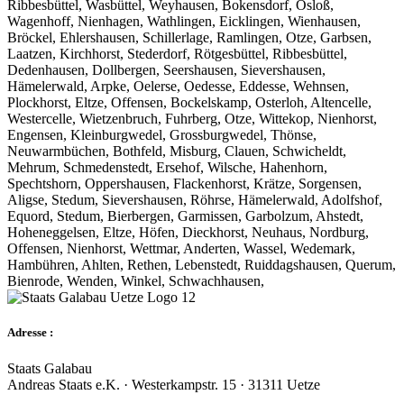
Ribbesbüttel, Wasbüttel, Weyhausen, Bokensdorf, Osloß,
Wagenhoff, Nienhagen, Wathlingen, Eicklingen, Wienhausen,
Bröckel, Ehlershausen, Schillerlage, Ramlingen, Otze, Garbsen,
Laatzen, Kirchhorst, Stederdorf, Rötgesbüttel, Ribbesbüttel,
Dedenhausen, Dollbergen, Seershausen, Sievershausen,
Hämelerwald, Arpke, Oelerse, Oedesse, Eddesse, Wehnsen,
Plockhorst, Eltze, Offensen, Bockelskamp, Osterloh, Altencelle,
Westercelle, Wietzenbruch, Fuhrberg, Otze, Wittekop, Nienhorst,
Engensen, Kleinburgwedel, Grossburgwedel, Thönse,
Neuwarmbüchen, Bothfeld, Misburg, Clauen, Schwicheldt,
Mehrum, Schmedenstedt, Ersehof, Wilsche, Hahenhorn,
Spechtshorn, Oppershausen, Flackenhorst, Krätze, Sorgensen,
Aligse, Stedum, Sievershausen, Röhrse, Hämelerwald, Adolfshof,
Equord, Stedum, Bierbergen, Garmissen, Garbolzum, Ahstedt,
Hoheneggelsen, Eltze, Höfen, Dieckhorst, Neuhaus, Nordburg,
Offensen, Nienhorst, Wettmar, Anderten, Wassel, Wedemark,
Hambühren, Ahlten, Rethen, Lebenstedt, Ruiddagshausen, Querum,
Bienrode, Wenden, Winkel, Schwachhausen,
Adresse :
Staats Galabau
Andreas Staats e.K. · Westerkampstr. 15 · 31311 Uetze