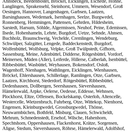
Ahnsbeck, Beedenbostel, Bröckel, Eicklingen, Eschede, Hohne,
Langlingen, Sprakensehl, Steinhorst, Ummern, Wesendorf, Groß
Oesingen, Hannover, Langenhagen, Garbsen, Laatzen,
Barsinghausen, Wedemark, Isernhagen, Seelze, Burgwedel,
Ronnenberg, Hemmingen, Pattensen, Gehrden, Hildesheim,
Sarstedt, Harsum, Söhlde, Algermissen, Neuhof, Peine, Edemissen,
Ilsede, Hohenhameln, Lehrte, Burgdorf, Uetze, Sehnde, Ahnsen,
Buchholz, Braunschweig, Vechelde, Cremlingen, Wendeburg,
Schwülper, Salzgitter, Lengede, Baddeckenstedt, Burgdorf,
Wolfenbüttel, Wolfsburg, Velpke, Groß Twülpstedt, Gifhorn,
Sassenburg, Meine, Adenbüttel, Didderse, Rötgesbüttel, Vordorf,
Meinersen, Müden (Aller), Leiferde, Hillerse, Calberlah, Isenbüttel,
Ribbesbüttel, Wasbüttel, Weyhausen, Bokensdorf, Osloß,
Wagenhoff, Nienhagen, Wathlingen, Eicklingen, Wienhausen,
Bröckel, Ehlershausen, Schillerlage, Ramlingen, Otze, Garbsen,
Laatzen, Kirchhorst, Stederdorf, Rötgesbüttel, Ribbesbüttel,
Dedenhausen, Dollbergen, Seershausen, Sievershausen,
Hämelerwald, Arpke, Oelerse, Oedesse, Eddesse, Wehnsen,
Plockhorst, Eltze, Offensen, Bockelskamp, Osterloh, Altencelle,
Westercelle, Wietzenbruch, Fuhrberg, Otze, Wittekop, Nienhorst,
Engensen, Kleinburgwedel, Grossburgwedel, Thönse,
Neuwarmbüchen, Bothfeld, Misburg, Clauen, Schwicheldt,
Mehrum, Schmedenstedt, Ersehof, Wilsche, Hahenhorn,
Spechtshorn, Oppershausen, Flackenhorst, Krätze, Sorgensen,
Aligse, Stedum, Sievershausen, Röhrse, Hämelerwald, Adolfshof,