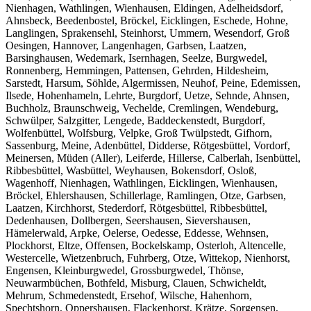
Nienhagen, Wathlingen, Wienhausen, Eldingen, Adelheidsdorf,
Ahnsbeck, Beedenbostel, Bröckel, Eicklingen, Eschede, Hohne,
Langlingen, Sprakensehl, Steinhorst, Ummern, Wesendorf, Groß
Oesingen, Hannover, Langenhagen, Garbsen, Laatzen,
Barsinghausen, Wedemark, Isernhagen, Seelze, Burgwedel,
Ronnenberg, Hemmingen, Pattensen, Gehrden, Hildesheim,
Sarstedt, Harsum, Söhlde, Algermissen, Neuhof, Peine, Edemissen,
Ilsede, Hohenhameln, Lehrte, Burgdorf, Uetze, Sehnde, Ahnsen,
Buchholz, Braunschweig, Vechelde, Cremlingen, Wendeburg,
Schwülper, Salzgitter, Lengede, Baddeckenstedt, Burgdorf,
Wolfenbüttel, Wolfsburg, Velpke, Groß Twülpstedt, Gifhorn,
Sassenburg, Meine, Adenbüttel, Didderse, Rötgesbüttel, Vordorf,
Meinersen, Müden (Aller), Leiferde, Hillerse, Calberlah, Isenbüttel,
Ribbesbüttel, Wasbüttel, Weyhausen, Bokensdorf, Osloß,
Wagenhoff, Nienhagen, Wathlingen, Eicklingen, Wienhausen,
Bröckel, Ehlershausen, Schillerlage, Ramlingen, Otze, Garbsen,
Laatzen, Kirchhorst, Stederdorf, Rötgesbüttel, Ribbesbüttel,
Dedenhausen, Dollbergen, Seershausen, Sievershausen,
Hämelerwald, Arpke, Oelerse, Oedesse, Eddesse, Wehnsen,
Plockhorst, Eltze, Offensen, Bockelskamp, Osterloh, Altencelle,
Westercelle, Wietzenbruch, Fuhrberg, Otze, Wittekop, Nienhorst,
Engensen, Kleinburgwedel, Grossburgwedel, Thönse,
Neuwarmbüchen, Bothfeld, Misburg, Clauen, Schwicheldt,
Mehrum, Schmedenstedt, Ersehof, Wilsche, Hahenhorn,
Spechtshorn, Oppershausen, Flackenhorst, Krätze, Sorgensen,