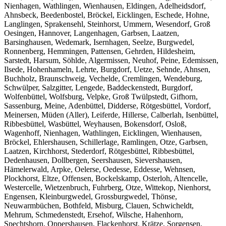
Nienhagen, Wathlingen, Wienhausen, Eldingen, Adelheidsdorf,
Ahnsbeck, Beedenbostel, Bröckel, Eicklingen, Eschede, Hohne,
Langlingen, Sprakensehl, Steinhorst, Ummern, Wesendorf, Groß
Oesingen, Hannover, Langenhagen, Garbsen, Laatzen,
Barsinghausen, Wedemark, Isernhagen, Seelze, Burgwedel,
Ronnenberg, Hemmingen, Pattensen, Gehrden, Hildesheim,
Sarstedt, Harsum, Söhlde, Algermissen, Neuhof, Peine, Edemissen,
Ilsede, Hohenhameln, Lehrte, Burgdorf, Uetze, Sehnde, Ahnsen,
Buchholz, Braunschweig, Vechelde, Cremlingen, Wendeburg,
Schwülper, Salzgitter, Lengede, Baddeckenstedt, Burgdorf,
Wolfenbüttel, Wolfsburg, Velpke, Groß Twülpstedt, Gifhorn,
Sassenburg, Meine, Adenbüttel, Didderse, Rötgesbüttel, Vordorf,
Meinersen, Müden (Aller), Leiferde, Hillerse, Calberlah, Isenbüttel,
Ribbesbüttel, Wasbüttel, Weyhausen, Bokensdorf, Osloß,
Wagenhoff, Nienhagen, Wathlingen, Eicklingen, Wienhausen,
Bröckel, Ehlershausen, Schillerlage, Ramlingen, Otze, Garbsen,
Laatzen, Kirchhorst, Stederdorf, Rötgesbüttel, Ribbesbüttel,
Dedenhausen, Dollbergen, Seershausen, Sievershausen,
Hämelerwald, Arpke, Oelerse, Oedesse, Eddesse, Wehnsen,
Plockhorst, Eltze, Offensen, Bockelskamp, Osterloh, Altencelle,
Westercelle, Wietzenbruch, Fuhrberg, Otze, Wittekop, Nienhorst,
Engensen, Kleinburgwedel, Grossburgwedel, Thönse,
Neuwarmbüchen, Bothfeld, Misburg, Clauen, Schwicheldt,
Mehrum, Schmedenstedt, Ersehof, Wilsche, Hahenhorn,
Spechtshorn, Oppershausen, Flackenhorst, Krätze, Sorgensen,