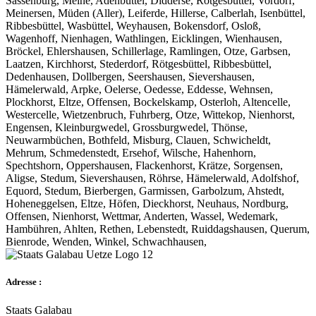
Sassenburg, Meine, Adenbüttel, Didderse, Rötgesbüttel, Vordorf,
Meinersen, Müden (Aller), Leiferde, Hillerse, Calberlah, Isenbüttel,
Ribbesbüttel, Wasbüttel, Weyhausen, Bokensdorf, Osloß,
Wagenhoff, Nienhagen, Wathlingen, Eicklingen, Wienhausen,
Bröckel, Ehlershausen, Schillerlage, Ramlingen, Otze, Garbsen,
Laatzen, Kirchhorst, Stederdorf, Rötgesbüttel, Ribbesbüttel,
Dedenhausen, Dollbergen, Seershausen, Sievershausen,
Hämelerwald, Arpke, Oelerse, Oedesse, Eddesse, Wehnsen,
Plockhorst, Eltze, Offensen, Bockelskamp, Osterloh, Altencelle,
Westercelle, Wietzenbruch, Fuhrberg, Otze, Wittekop, Nienhorst,
Engensen, Kleinburgwedel, Grossburgwedel, Thönse,
Neuwarmbüchen, Bothfeld, Misburg, Clauen, Schwicheldt,
Mehrum, Schmedenstedt, Ersehof, Wilsche, Hahenhorn,
Spechtshorn, Oppershausen, Flackenhorst, Krätze, Sorgensen,
Aligse, Stedum, Sievershausen, Röhrse, Hämelerwald, Adolfshof,
Equord, Stedum, Bierbergen, Garmissen, Garbolzum, Ahstedt,
Hoheneggelsen, Eltze, Höfen, Dieckhorst, Neuhaus, Nordburg,
Offensen, Nienhorst, Wettmar, Anderten, Wassel, Wedemark,
Hambühren, Ahlten, Rethen, Lebenstedt, Ruiddagshausen, Querum,
Bienrode, Wenden, Winkel, Schwachhausen,
Adresse :
Staats Galabau