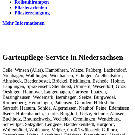
Rollstuhlrampen
Pflasterarbeiten
Pflasterreinigung
Mehr Informationen
Gartenpflege-Service in Niedersachsen
Celle, Winsen (Aller), Hambühren, Wietze, Faßberg, Lachendorf,
Nienhagen, Wathlingen, Wienhausen, Eldingen, Adelheidsdorf,
Ahnsbeck, Beedenbostel, Bröckel, Eicklingen, Eschede, Hohne,
Langlingen, Sprakensehl, Steinhorst, Ummern, Wesendorf, Groß
Oesingen, Hannover, Langenhagen, Garbsen, Laatzen,
Barsinghausen, Wedemark, Isernhagen, Seelze, Burgwedel,
Ronnenberg, Hemmingen, Pattensen, Gehrden, Hildesheim,
Sarstedt, Harsum, Söhlde, Algermissen, Neuhof, Peine, Edemissen,
Ilsede, Hohenhameln, Lehrte, Burgdorf, Uetze, Sehnde, Ahnsen,
Buchholz, Braunschweig, Vechelde, Cremlingen, Wendeburg,
Schwülper, Salzgitter, Lengede, Baddeckenstedt, Burgdorf,
Wolfenbüttel, Wolfsburg, Velpke, Groß Twülpstedt, Gifhorn,