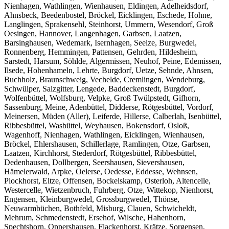
Nienhagen, Wathlingen, Wienhausen, Eldingen, Adelheidsdorf,
Ahnsbeck, Beedenbostel, Bröckel, Eicklingen, Eschede, Hohne,
Langlingen, Sprakensehl, Steinhorst, Ummern, Wesendorf, Groß
Oesingen, Hannover, Langenhagen, Garbsen, Laatzen,
Barsinghausen, Wedemark, Isernhagen, Seelze, Burgwedel,
Ronnenberg, Hemmingen, Pattensen, Gehrden, Hildesheim,
Sarstedt, Harsum, Söhlde, Algermissen, Neuhof, Peine, Edemissen,
Ilsede, Hohenhameln, Lehrte, Burgdorf, Uetze, Sehnde, Ahnsen,
Buchholz, Braunschweig, Vechelde, Cremlingen, Wendeburg,
Schwülper, Salzgitter, Lengede, Baddeckenstedt, Burgdorf,
Wolfenbüttel, Wolfsburg, Velpke, Groß Twülpstedt, Gifhorn,
Sassenburg, Meine, Adenbüttel, Didderse, Rötgesbüttel, Vordorf,
Meinersen, Müden (Aller), Leiferde, Hillerse, Calberlah, Isenbüttel,
Ribbesbüttel, Wasbüttel, Weyhausen, Bokensdorf, Osloß,
Wagenhoff, Nienhagen, Wathlingen, Eicklingen, Wienhausen,
Bröckel, Ehlershausen, Schillerlage, Ramlingen, Otze, Garbsen,
Laatzen, Kirchhorst, Stederdorf, Rötgesbüttel, Ribbesbüttel,
Dedenhausen, Dollbergen, Seershausen, Sievershausen,
Hämelerwald, Arpke, Oelerse, Oedesse, Eddesse, Wehnsen,
Plockhorst, Eltze, Offensen, Bockelskamp, Osterloh, Altencelle,
Westercelle, Wietzenbruch, Fuhrberg, Otze, Wittekop, Nienhorst,
Engensen, Kleinburgwedel, Grossburgwedel, Thönse,
Neuwarmbüchen, Bothfeld, Misburg, Clauen, Schwicheldt,
Mehrum, Schmedenstedt, Ersehof, Wilsche, Hahenhorn,
Spechtshorn, Oppershausen, Flackenhorst, Krätze, Sorgensen,