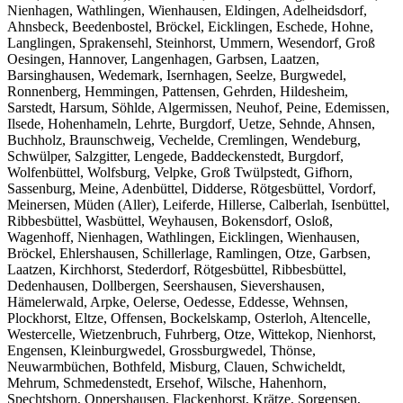
Nienhagen, Wathlingen, Wienhausen, Eldingen, Adelheidsdorf,
Ahnsbeck, Beedenbostel, Bröckel, Eicklingen, Eschede, Hohne,
Langlingen, Sprakensehl, Steinhorst, Ummern, Wesendorf, Groß
Oesingen, Hannover, Langenhagen, Garbsen, Laatzen,
Barsinghausen, Wedemark, Isernhagen, Seelze, Burgwedel,
Ronnenberg, Hemmingen, Pattensen, Gehrden, Hildesheim,
Sarstedt, Harsum, Söhlde, Algermissen, Neuhof, Peine, Edemissen,
Ilsede, Hohenhameln, Lehrte, Burgdorf, Uetze, Sehnde, Ahnsen,
Buchholz, Braunschweig, Vechelde, Cremlingen, Wendeburg,
Schwülper, Salzgitter, Lengede, Baddeckenstedt, Burgdorf,
Wolfenbüttel, Wolfsburg, Velpke, Groß Twülpstedt, Gifhorn,
Sassenburg, Meine, Adenbüttel, Didderse, Rötgesbüttel, Vordorf,
Meinersen, Müden (Aller), Leiferde, Hillerse, Calberlah, Isenbüttel,
Ribbesbüttel, Wasbüttel, Weyhausen, Bokensdorf, Osloß,
Wagenhoff, Nienhagen, Wathlingen, Eicklingen, Wienhausen,
Bröckel, Ehlershausen, Schillerlage, Ramlingen, Otze, Garbsen,
Laatzen, Kirchhorst, Stederdorf, Rötgesbüttel, Ribbesbüttel,
Dedenhausen, Dollbergen, Seershausen, Sievershausen,
Hämelerwald, Arpke, Oelerse, Oedesse, Eddesse, Wehnsen,
Plockhorst, Eltze, Offensen, Bockelskamp, Osterloh, Altencelle,
Westercelle, Wietzenbruch, Fuhrberg, Otze, Wittekop, Nienhorst,
Engensen, Kleinburgwedel, Grossburgwedel, Thönse,
Neuwarmbüchen, Bothfeld, Misburg, Clauen, Schwicheldt,
Mehrum, Schmedenstedt, Ersehof, Wilsche, Hahenhorn,
Spechtshorn, Oppershausen, Flackenhorst, Krätze, Sorgensen,