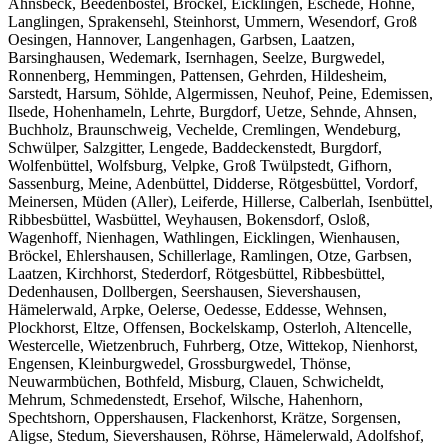
Ahnsbeck, Beedenbostel, Bröckel, Eicklingen, Eschede, Hohne,
Langlingen, Sprakensehl, Steinhorst, Ummern, Wesendorf, Groß
Oesingen, Hannover, Langenhagen, Garbsen, Laatzen,
Barsinghausen, Wedemark, Isernhagen, Seelze, Burgwedel,
Ronnenberg, Hemmingen, Pattensen, Gehrden, Hildesheim,
Sarstedt, Harsum, Söhlde, Algermissen, Neuhof, Peine, Edemissen,
Ilsede, Hohenhameln, Lehrte, Burgdorf, Uetze, Sehnde, Ahnsen,
Buchholz, Braunschweig, Vechelde, Cremlingen, Wendeburg,
Schwülper, Salzgitter, Lengede, Baddeckenstedt, Burgdorf,
Wolfenbüttel, Wolfsburg, Velpke, Groß Twülpstedt, Gifhorn,
Sassenburg, Meine, Adenbüttel, Didderse, Rötgesbüttel, Vordorf,
Meinersen, Müden (Aller), Leiferde, Hillerse, Calberlah, Isenbüttel,
Ribbesbüttel, Wasbüttel, Weyhausen, Bokensdorf, Osloß,
Wagenhoff, Nienhagen, Wathlingen, Eicklingen, Wienhausen,
Bröckel, Ehlershausen, Schillerlage, Ramlingen, Otze, Garbsen,
Laatzen, Kirchhorst, Stederdorf, Rötgesbüttel, Ribbesbüttel,
Dedenhausen, Dollbergen, Seershausen, Sievershausen,
Hämelerwald, Arpke, Oelerse, Oedesse, Eddesse, Wehnsen,
Plockhorst, Eltze, Offensen, Bockelskamp, Osterloh, Altencelle,
Westercelle, Wietzenbruch, Fuhrberg, Otze, Wittekop, Nienhorst,
Engensen, Kleinburgwedel, Grossburgwedel, Thönse,
Neuwarmbüchen, Bothfeld, Misburg, Clauen, Schwicheldt,
Mehrum, Schmedenstedt, Ersehof, Wilsche, Hahenhorn,
Spechtshorn, Oppershausen, Flackenhorst, Krätze, Sorgensen,
Aligse, Stedum, Sievershausen, Röhrse, Hämelerwald, Adolfshof,