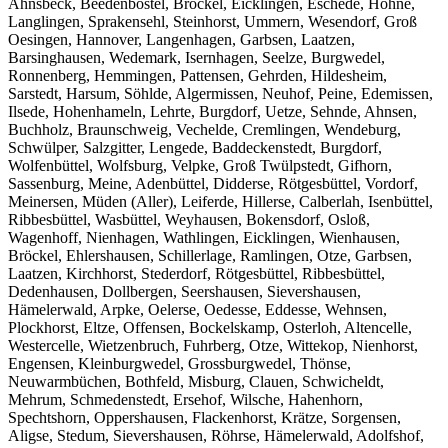
Ahnsbeck, Beedenbostel, Bröckel, Eicklingen, Eschede, Hohne,
Langlingen, Sprakensehl, Steinhorst, Ummern, Wesendorf, Groß
Oesingen, Hannover, Langenhagen, Garbsen, Laatzen,
Barsinghausen, Wedemark, Isernhagen, Seelze, Burgwedel,
Ronnenberg, Hemmingen, Pattensen, Gehrden, Hildesheim,
Sarstedt, Harsum, Söhlde, Algermissen, Neuhof, Peine, Edemissen,
Ilsede, Hohenhameln, Lehrte, Burgdorf, Uetze, Sehnde, Ahnsen,
Buchholz, Braunschweig, Vechelde, Cremlingen, Wendeburg,
Schwülper, Salzgitter, Lengede, Baddeckenstedt, Burgdorf,
Wolfenbüttel, Wolfsburg, Velpke, Groß Twülpstedt, Gifhorn,
Sassenburg, Meine, Adenbüttel, Didderse, Rötgesbüttel, Vordorf,
Meinersen, Müden (Aller), Leiferde, Hillerse, Calberlah, Isenbüttel,
Ribbesbüttel, Wasbüttel, Weyhausen, Bokensdorf, Osloß,
Wagenhoff, Nienhagen, Wathlingen, Eicklingen, Wienhausen,
Bröckel, Ehlershausen, Schillerlage, Ramlingen, Otze, Garbsen,
Laatzen, Kirchhorst, Stederdorf, Rötgesbüttel, Ribbesbüttel,
Dedenhausen, Dollbergen, Seershausen, Sievershausen,
Hämelerwald, Arpke, Oelerse, Oedesse, Eddesse, Wehnsen,
Plockhorst, Eltze, Offensen, Bockelskamp, Osterloh, Altencelle,
Westercelle, Wietzenbruch, Fuhrberg, Otze, Wittekop, Nienhorst,
Engensen, Kleinburgwedel, Grossburgwedel, Thönse,
Neuwarmbüchen, Bothfeld, Misburg, Clauen, Schwicheldt,
Mehrum, Schmedenstedt, Ersehof, Wilsche, Hahenhorn,
Spechtshorn, Oppershausen, Flackenhorst, Krätze, Sorgensen,
Aligse, Stedum, Sievershausen, Röhrse, Hämelerwald, Adolfshof,