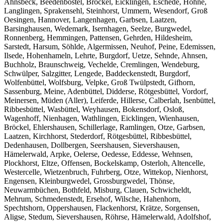
Ahnsbeck, Beedenbostel, Bröckel, Eicklingen, Eschede, Hohne,
Langlingen, Sprakensehl, Steinhorst, Ummern, Wesendorf, Groß
Oesingen, Hannover, Langenhagen, Garbsen, Laatzen,
Barsinghausen, Wedemark, Isernhagen, Seelze, Burgwedel,
Ronnenberg, Hemmingen, Pattensen, Gehrden, Hildesheim,
Sarstedt, Harsum, Söhlde, Algermissen, Neuhof, Peine, Edemissen,
Ilsede, Hohenhameln, Lehrte, Burgdorf, Uetze, Sehnde, Ahnsen,
Buchholz, Braunschweig, Vechelde, Cremlingen, Wendeburg,
Schwülper, Salzgitter, Lengede, Baddeckenstedt, Burgdorf,
Wolfenbüttel, Wolfsburg, Velpke, Groß Twülpstedt, Gifhorn,
Sassenburg, Meine, Adenbüttel, Didderse, Rötgesbüttel, Vordorf,
Meinersen, Müden (Aller), Leiferde, Hillerse, Calberlah, Isenbüttel,
Ribbesbüttel, Wasbüttel, Weyhausen, Bokensdorf, Osloß,
Wagenhoff, Nienhagen, Wathlingen, Eicklingen, Wienhausen,
Bröckel, Ehlershausen, Schillerlage, Ramlingen, Otze, Garbsen,
Laatzen, Kirchhorst, Stederdorf, Rötgesbüttel, Ribbesbüttel,
Dedenhausen, Dollbergen, Seershausen, Sievershausen,
Hämelerwald, Arpke, Oelerse, Oedesse, Eddesse, Wehnsen,
Plockhorst, Eltze, Offensen, Bockelskamp, Osterloh, Altencelle,
Westercelle, Wietzenbruch, Fuhrberg, Otze, Wittekop, Nienhorst,
Engensen, Kleinburgwedel, Grossburgwedel, Thönse,
Neuwarmbüchen, Bothfeld, Misburg, Clauen, Schwicheldt,
Mehrum, Schmedenstedt, Ersehof, Wilsche, Hahenhorn,
Spechtshorn, Oppershausen, Flackenhorst, Krätze, Sorgensen,
Aligse, Stedum, Sievershausen, Röhrse, Hämelerwald, Adolfshof,