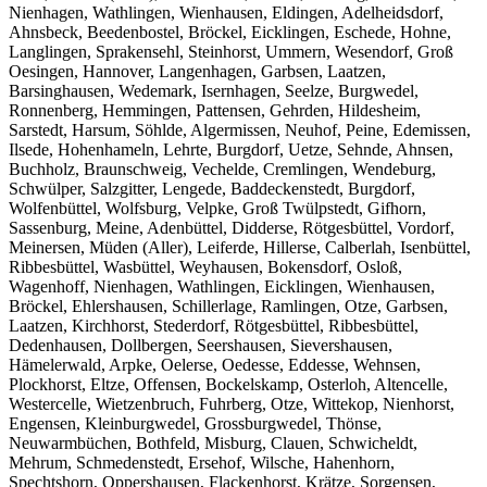
Nienhagen, Wathlingen, Wienhausen, Eldingen, Adelheidsdorf,
Ahnsbeck, Beedenbostel, Bröckel, Eicklingen, Eschede, Hohne,
Langlingen, Sprakensehl, Steinhorst, Ummern, Wesendorf, Groß
Oesingen, Hannover, Langenhagen, Garbsen, Laatzen,
Barsinghausen, Wedemark, Isernhagen, Seelze, Burgwedel,
Ronnenberg, Hemmingen, Pattensen, Gehrden, Hildesheim,
Sarstedt, Harsum, Söhlde, Algermissen, Neuhof, Peine, Edemissen,
Ilsede, Hohenhameln, Lehrte, Burgdorf, Uetze, Sehnde, Ahnsen,
Buchholz, Braunschweig, Vechelde, Cremlingen, Wendeburg,
Schwülper, Salzgitter, Lengede, Baddeckenstedt, Burgdorf,
Wolfenbüttel, Wolfsburg, Velpke, Groß Twülpstedt, Gifhorn,
Sassenburg, Meine, Adenbüttel, Didderse, Rötgesbüttel, Vordorf,
Meinersen, Müden (Aller), Leiferde, Hillerse, Calberlah, Isenbüttel,
Ribbesbüttel, Wasbüttel, Weyhausen, Bokensdorf, Osloß,
Wagenhoff, Nienhagen, Wathlingen, Eicklingen, Wienhausen,
Bröckel, Ehlershausen, Schillerlage, Ramlingen, Otze, Garbsen,
Laatzen, Kirchhorst, Stederdorf, Rötgesbüttel, Ribbesbüttel,
Dedenhausen, Dollbergen, Seershausen, Sievershausen,
Hämelerwald, Arpke, Oelerse, Oedesse, Eddesse, Wehnsen,
Plockhorst, Eltze, Offensen, Bockelskamp, Osterloh, Altencelle,
Westercelle, Wietzenbruch, Fuhrberg, Otze, Wittekop, Nienhorst,
Engensen, Kleinburgwedel, Grossburgwedel, Thönse,
Neuwarmbüchen, Bothfeld, Misburg, Clauen, Schwicheldt,
Mehrum, Schmedenstedt, Ersehof, Wilsche, Hahenhorn,
Spechtshorn, Oppershausen, Flackenhorst, Krätze, Sorgensen,