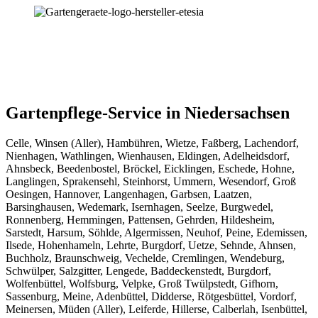
Gartenpflege-Service in Niedersachsen
Celle, Winsen (Aller), Hambühren, Wietze, Faßberg, Lachendorf,
Nienhagen, Wathlingen, Wienhausen, Eldingen, Adelheidsdorf,
Ahnsbeck, Beedenbostel, Bröckel, Eicklingen, Eschede, Hohne,
Langlingen, Sprakensehl, Steinhorst, Ummern, Wesendorf, Groß
Oesingen, Hannover, Langenhagen, Garbsen, Laatzen,
Barsinghausen, Wedemark, Isernhagen, Seelze, Burgwedel,
Ronnenberg, Hemmingen, Pattensen, Gehrden, Hildesheim,
Sarstedt, Harsum, Söhlde, Algermissen, Neuhof, Peine, Edemissen,
Ilsede, Hohenhameln, Lehrte, Burgdorf, Uetze, Sehnde, Ahnsen,
Buchholz, Braunschweig, Vechelde, Cremlingen, Wendeburg,
Schwülper, Salzgitter, Lengede, Baddeckenstedt, Burgdorf,
Wolfenbüttel, Wolfsburg, Velpke, Groß Twülpstedt, Gifhorn,
Sassenburg, Meine, Adenbüttel, Didderse, Rötgesbüttel, Vordorf,
Meinersen, Müden (Aller), Leiferde, Hillerse, Calberlah, Isenbüttel,