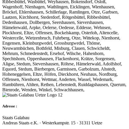
Ribbesbüttel, Wasbüttel, Weyhausen, Bokensdorf, Osloß,
Wagenhoff, Nienhagen, Wathlingen, Eicklingen, Wienhausen,
Bröckel, Ehlershausen, Schillerlage, Ramlingen, Otze, Garbsen,
Laatzen, Kirchhorst, Stederdorf, Rötgesbüttel, Ribbesbüttel,
Dedenhausen, Dollbergen, Seershausen, Sievershausen,
Hämelerwald, Arpke, Oelerse, Oedesse, Eddesse, Wehnsen,
Plockhorst, Eltze, Offensen, Bockelskamp, Osterloh, Altencelle,
Westercelle, Wietzenbruch, Fuhrberg, Otze, Wittekop, Nienhorst,
Engensen, Kleinburgwedel, Grossburgwedel, Thönse,
Neuwarmbüchen, Bothfeld, Misburg, Clauen, Schwicheldt,
Mehrum, Schmedenstedt, Ersehof, Wilsche, Hahenhorn,
Spechtshorn, Oppershausen, Flackenhorst, Krätze, Sorgensen,
Aligse, Stedum, Sievershausen, Röhrse, Hämelerwald, Adolfshof,
Equord, Stedum, Bierbergen, Garmissen, Garbolzum, Ahstedt,
Hoheneggelsen, Eltze, Höfen, Dieckhorst, Neuhaus, Nordburg,
Offensen, Nienhorst, Wettmar, Anderten, Wassel, Wedemark,
Hambühren, Ahlten, Rethen, Lebenstedt, Ruiddagshausen, Querum,
Bienrode, Wenden, Winkel, Schwachhausen,
Adresse :
Staats Galabau
Andreas Staats e.K. · Westerkampstr. 15 · 31311 Uetze