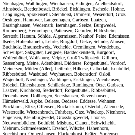
Nienhagen, Wathlingen, Wienhausen, Eldingen, Adelheidsdorf,
Ahnsbeck, Beedenbostel, Bröckel, Eicklingen, Eschede, Hohne,
Langlingen, Sprakensehl, Steinhorst, Ummern, Wesendorf, Groß
Oesingen, Hannover, Langenhagen, Garbsen, Laatzen,
Barsinghausen, Wedemark, Isernhagen, Seelze, Burgwedel,
Ronnenberg, Hemmingen, Pattensen, Gehrden, Hildesheim,
Sarstedt, Harsum, Söhlde, Algermissen, Neuhof, Peine, Edemissen,
Ilsede, Hohenhameln, Lehrte, Burgdorf, Uetze, Sehnde, Ahnsen,
Buchholz, Braunschweig, Vechelde, Cremlingen, Wendeburg,
Schwülper, Salzgitter, Lengede, Baddeckenstedt, Burgdorf,
Wolfenbüttel, Wolfsburg, Velpke, Groß Twülpstedt, Gifhorn,
Sassenburg, Meine, Adenbüttel, Didderse, Rötgesbüttel, Vordorf,
Meinersen, Müden (Aller), Leiferde, Hillerse, Calberlah, Isenbüttel,
Ribbesbüttel, Wasbüttel, Weyhausen, Bokensdorf, Osloß,
Wagenhoff, Nienhagen, Wathlingen, Eicklingen, Wienhausen,
Bröckel, Ehlershausen, Schillerlage, Ramlingen, Otze, Garbsen,
Laatzen, Kirchhorst, Stederdorf, Rötgesbüttel, Ribbesbüttel,
Dedenhausen, Dollbergen, Seershausen, Sievershausen,
Hämelerwald, Arpke, Oelerse, Oedesse, Eddesse, Wehnsen,
Plockhorst, Eltze, Offensen, Bockelskamp, Osterloh, Altencelle,
Westercelle, Wietzenbruch, Fuhrberg, Otze, Wittekop, Nienhorst,
Engensen, Kleinburgwedel, Grossburgwedel, Thönse,
Neuwarmbüchen, Bothfeld, Misburg, Clauen, Schwicheldt,
Mehrum, Schmedenstedt, Ersehof, Wilsche, Hahenhorn,
Spechtshorn, Oppershausen, Flackenhorst, Krätze, Sorgensen,