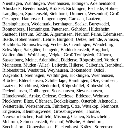
Nienhagen, Wathlingen, Wienhausen, Eldingen, Adelheidsdorf,
Ahnsbeck, Beedenbostel, Bröckel, Eicklingen, Eschede, Hohne,
Langlingen, Sprakensehl, Steinhorst, Ummern, Wesendorf, Groß
Oesingen, Hannover, Langenhagen, Garbsen, Laatzen,
Barsinghausen, Wedemark, Isernhagen, Seelze, Burgwedel,
Ronnenberg, Hemmingen, Pattensen, Gehrden, Hildesheim,
Sarstedt, Harsum, Söhlde, Algermissen, Neuhof, Peine, Edemissen,
Ilsede, Hohenhameln, Lehrte, Burgdorf, Uetze, Sehnde, Ahnsen,
Buchholz, Braunschweig, Vechelde, Cremlingen, Wendeburg,
Schwülper, Salzgitter, Lengede, Baddeckenstedt, Burgdorf,
Wolfenbüttel, Wolfsburg, Velpke, Groß Twülpstedt, Gifhorn,
Sassenburg, Meine, Adenbüttel, Didderse, Rötgesbüttel, Vordorf,
Meinersen, Müden (Aller), Leiferde, Hillerse, Calberlah, Isenbüttel,
Ribbesbüttel, Wasbüttel, Weyhausen, Bokensdorf, Osloß,
Wagenhoff, Nienhagen, Wathlingen, Eicklingen, Wienhausen,
Bröckel, Ehlershausen, Schillerlage, Ramlingen, Otze, Garbsen,
Laatzen, Kirchhorst, Stederdorf, Rötgesbüttel, Ribbesbüttel,
Dedenhausen, Dollbergen, Seershausen, Sievershausen,
Hämelerwald, Arpke, Oelerse, Oedesse, Eddesse, Wehnsen,
Plockhorst, Eltze, Offensen, Bockelskamp, Osterloh, Altencelle,
Westercelle, Wietzenbruch, Fuhrberg, Otze, Wittekop, Nienhorst,
Engensen, Kleinburgwedel, Grossburgwedel, Thönse,
Neuwarmbüchen, Bothfeld, Misburg, Clauen, Schwicheldt,
Mehrum, Schmedenstedt, Ersehof, Wilsche, Hahenhorn,
Spechtshorn, Oppershausen, Flackenhorst, Krätze, Sorgensen,