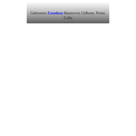
Gabionen
Zaunbau
Hannover, Gifhorn, Peine,
Celle