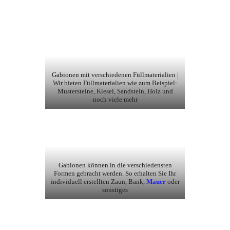
Gabionen mit verschiedenen Füllmaterialien |
Wir bieten Füllmaterialien wie zum Beispiel:
Mustersteine, Kiesel, Sandstein, Holz und
noch viele mehr
Gabionen können in die verschiedensten
Formen gebracht werden. So erhalten Sie Ihr
individuell erstellten Zaun, Bank,
Mauer
oder
sonstiges