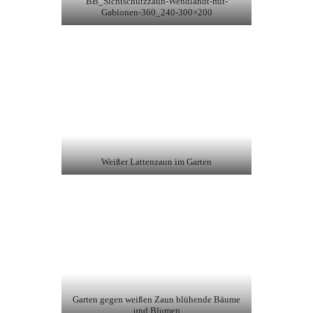
BB_Sichtschutzzaun-Wendlandt-mit-
Gabionen-360_240-300×200
Weißer Lattenzaun im Garten
Garten gegen weißen Zaun blühende Bäume
und Blumen