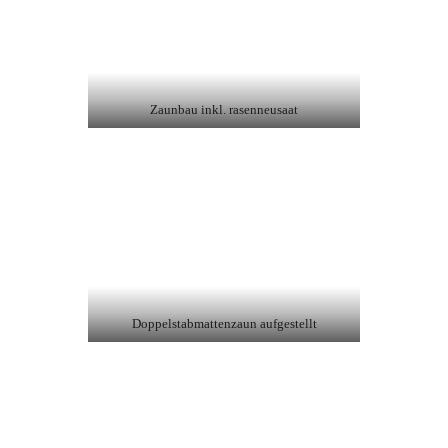
Zaunbau inkl. rasenneusaat
Doppelstabmattenzaun aufgestellt