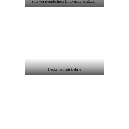
sich vor neugierigen Blicken zu schützen.
Heckenschnitt Lehrte