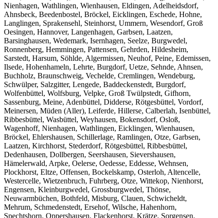
Nienhagen, Wathlingen, Wienhausen, Eldingen, Adelheidsdorf,
Ahnsbeck, Beedenbostel, Bröckel, Eicklingen, Eschede, Hohne,
Langlingen, Sprakensehl, Steinhorst, Ummern, Wesendorf, Groß
Oesingen, Hannover, Langenhagen, Garbsen, Laatzen,
Barsinghausen, Wedemark, Isernhagen, Seelze, Burgwedel,
Ronnenberg, Hemmingen, Pattensen, Gehrden, Hildesheim,
Sarstedt, Harsum, Söhlde, Algermissen, Neuhof, Peine, Edemissen,
Ilsede, Hohenhameln, Lehrte, Burgdorf, Uetze, Sehnde, Ahnsen,
Buchholz, Braunschweig, Vechelde, Cremlingen, Wendeburg,
Schwülper, Salzgitter, Lengede, Baddeckenstedt, Burgdorf,
Wolfenbüttel, Wolfsburg, Velpke, Groß Twülpstedt, Gifhorn,
Sassenburg, Meine, Adenbüttel, Didderse, Rötgesbüttel, Vordorf,
Meinersen, Müden (Aller), Leiferde, Hillerse, Calberlah, Isenbüttel,
Ribbesbüttel, Wasbüttel, Weyhausen, Bokensdorf, Osloß,
Wagenhoff, Nienhagen, Wathlingen, Eicklingen, Wienhausen,
Bröckel, Ehlershausen, Schillerlage, Ramlingen, Otze, Garbsen,
Laatzen, Kirchhorst, Stederdorf, Rötgesbüttel, Ribbesbüttel,
Dedenhausen, Dollbergen, Seershausen, Sievershausen,
Hämelerwald, Arpke, Oelerse, Oedesse, Eddesse, Wehnsen,
Plockhorst, Eltze, Offensen, Bockelskamp, Osterloh, Altencelle,
Westercelle, Wietzenbruch, Fuhrberg, Otze, Wittekop, Nienhorst,
Engensen, Kleinburgwedel, Grossburgwedel, Thönse,
Neuwarmbüchen, Bothfeld, Misburg, Clauen, Schwicheldt,
Mehrum, Schmedenstedt, Ersehof, Wilsche, Hahenhorn,
Spechtshorn, Oppershausen, Flackenhorst, Krätze, Sorgensen,