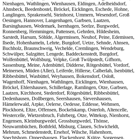
Nienhagen, Wathlingen, Wienhausen, Eldingen, Adelheidsdorf,
Ahnsbeck, Beedenbostel, Bröckel, Eicklingen, Eschede, Hohne,
Langlingen, Sprakensehl, Steinhorst, Ummern, Wesendorf, Groß
Oesingen, Hannover, Langenhagen, Garbsen, Laatzen,
Barsinghausen, Wedemark, Isernhagen, Seelze, Burgwedel,
Ronnenberg, Hemmingen, Pattensen, Gehrden, Hildesheim,
Sarstedt, Harsum, Söhlde, Algermissen, Neuhof, Peine, Edemissen,
Ilsede, Hohenhameln, Lehrte, Burgdorf, Uetze, Sehnde, Ahnsen,
Buchholz, Braunschweig, Vechelde, Cremlingen, Wendeburg,
Schwülper, Salzgitter, Lengede, Baddeckenstedt, Burgdorf,
Wolfenbüttel, Wolfsburg, Velpke, Groß Twülpstedt, Gifhorn,
Sassenburg, Meine, Adenbüttel, Didderse, Rötgesbüttel, Vordorf,
Meinersen, Müden (Aller), Leiferde, Hillerse, Calberlah, Isenbüttel,
Ribbesbüttel, Wasbüttel, Weyhausen, Bokensdorf, Osloß,
Wagenhoff, Nienhagen, Wathlingen, Eicklingen, Wienhausen,
Bröckel, Ehlershausen, Schillerlage, Ramlingen, Otze, Garbsen,
Laatzen, Kirchhorst, Stederdorf, Rötgesbüttel, Ribbesbüttel,
Dedenhausen, Dollbergen, Seershausen, Sievershausen,
Hämelerwald, Arpke, Oelerse, Oedesse, Eddesse, Wehnsen,
Plockhorst, Eltze, Offensen, Bockelskamp, Osterloh, Altencelle,
Westercelle, Wietzenbruch, Fuhrberg, Otze, Wittekop, Nienhorst,
Engensen, Kleinburgwedel, Grossburgwedel, Thönse,
Neuwarmbüchen, Bothfeld, Misburg, Clauen, Schwicheldt,
Mehrum, Schmedenstedt, Ersehof, Wilsche, Hahenhorn,
Spechtshorn, Oppershausen, Flackenhorst, Krätze, Sorgensen,