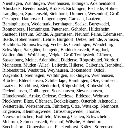
Nienhagen, Wathlingen, Wienhausen, Eldingen, Adelheidsdorf,
Ahnsbeck, Beedenbostel, Bröckel, Eicklingen, Eschede, Hohne,
Langlingen, Sprakensehl, Steinhorst, Ummern, Wesendorf, Groß
Oesingen, Hannover, Langenhagen, Garbsen, Laatzen,
Barsinghausen, Wedemark, Isernhagen, Seelze, Burgwedel,
Ronnenberg, Hemmingen, Pattensen, Gehrden, Hildesheim,
Sarstedt, Harsum, Söhlde, Algermissen, Neuhof, Peine, Edemissen,
Ilsede, Hohenhameln, Lehrte, Burgdorf, Uetze, Sehnde, Ahnsen,
Buchholz, Braunschweig, Vechelde, Cremlingen, Wendeburg,
Schwülper, Salzgitter, Lengede, Baddeckenstedt, Burgdorf,
Wolfenbüttel, Wolfsburg, Velpke, Groß Twülpstedt, Gifhorn,
Sassenburg, Meine, Adenbüttel, Didderse, Rötgesbüttel, Vordorf,
Meinersen, Müden (Aller), Leiferde, Hillerse, Calberlah, Isenbüttel,
Ribbesbüttel, Wasbüttel, Weyhausen, Bokensdorf, Osloß,
Wagenhoff, Nienhagen, Wathlingen, Eicklingen, Wienhausen,
Bröckel, Ehlershausen, Schillerlage, Ramlingen, Otze, Garbsen,
Laatzen, Kirchhorst, Stederdorf, Rötgesbüttel, Ribbesbüttel,
Dedenhausen, Dollbergen, Seershausen, Sievershausen,
Hämelerwald, Arpke, Oelerse, Oedesse, Eddesse, Wehnsen,
Plockhorst, Eltze, Offensen, Bockelskamp, Osterloh, Altencelle,
Westercelle, Wietzenbruch, Fuhrberg, Otze, Wittekop, Nienhorst,
Engensen, Kleinburgwedel, Grossburgwedel, Thönse,
Neuwarmbüchen, Bothfeld, Misburg, Clauen, Schwicheldt,
Mehrum, Schmedenstedt, Ersehof, Wilsche, Hahenhorn,
Spechtshorn, Oppershausen, Flackenhorst, Krätze, Sorgensen,