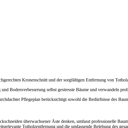
achgerechten Kronenschnitt und der sorgfältigen Entfernung von Toth
ung und Bodenverbesserung selbst gestresste Bäume und verwandeln pro
 durchdachter Pflegeplan berücksichtigt sowohl die Bedürfnisse des Baum
ückschneiden überwachsener Äste denken, umfasst professionelle Baumpf
heitsrelevante Totholzentfernung und die umfassende Belebung des ge