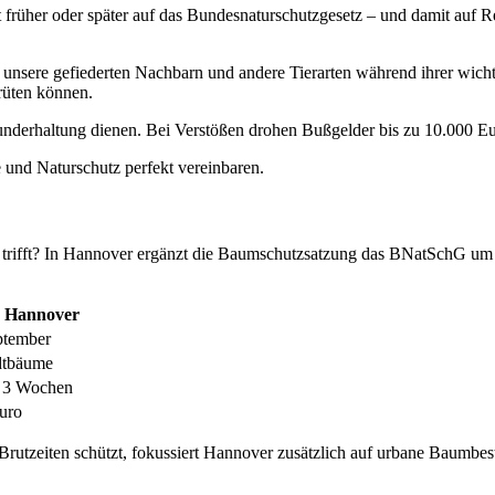
früher oder später auf das Bundesnaturschutzgesetz – und damit auf Re
nsere gefiederten Nachbarn und andere Tierarten während ihrer wicht
rüten können.
underhaltung dienen. Bei Verstößen drohen Bußgelder bis zu 10.000 Eur
 und Naturschutz perfekt vereinbaren.
 trifft? In Hannover ergänzt die Baumschutzsatzung das BNatSchG um lo
 Hannover
ptember
dtbäume
g, 3 Wochen
uro
rutzeiten schützt, fokussiert Hannover zusätzlich auf urbane Baumbes