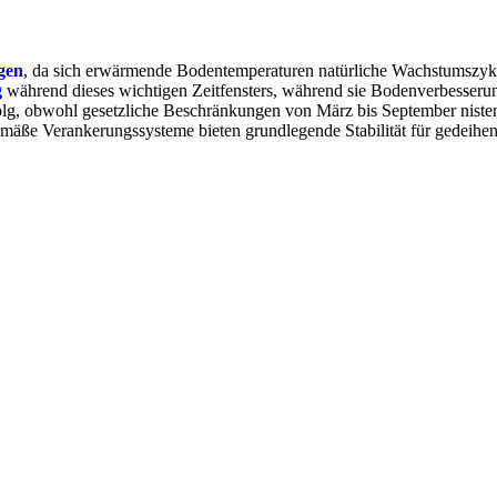
gen
, da sich erwärmende Bodentemperaturen natürliche Wachstumszykle
g
während dieses wichtigen Zeitfensters, während sie Bodenverbesser
Erfolg, obwohl gesetzliche Beschränkungen von März bis September nis
gemäße Verankerungssysteme bieten grundlegende Stabilität für gedeih