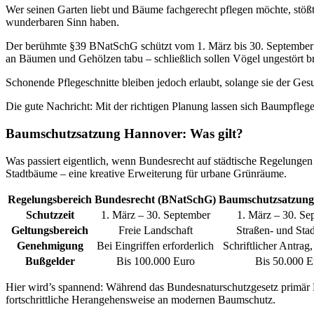
Wer seinen Garten liebt und Bäume fachgerecht pflegen möchte, stößt 
wunderbaren Sinn haben.
Der berühmte §39 BNatSchG schützt vom 1. März bis 30. September u
an Bäumen und Gehölzen tabu – schließlich sollen Vögel ungestört b
Schonende Pflegeschnitte bleiben jedoch erlaubt, solange sie der Ges
Die gute Nachricht: Mit der richtigen Planung lassen sich Baumpflege
Baumschutzsatzung Hannover: Was gilt?
Was passiert eigentlich, wenn Bundesrecht auf städtische Regelungen
Stadtbäume – eine kreative Erweiterung für urbane Grünräume.
Regelungsbereich
Bundesrecht (BNatSchG)
Baumschutzsatzung
Schutzzeit
1. März – 30. September
1. März – 30. Se
Geltungsbereich
Freie Landschaft
Straßen- und Sta
Genehmigung
Bei Eingriffen erforderlich
Schriftlicher Antra
Bußgelder
Bis 100.000 Euro
Bis 50.000 E
Hier wird’s spannend: Während das Bundesnaturschutzgesetz primär B
fortschrittliche Herangehensweise an modernen Baumschutz.