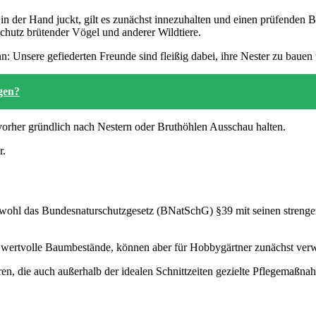
 in der Hand juckt, gilt es zunächst innezuhalten und einen prüfende
chutz brütender Vögel und anderer Wildtiere.
: Unsere gefiederten Freunde sind fleißig dabei, ihre Nester zu bau
egen?
vorher gründlich nach Nestern oder Bruthöhlen Ausschau halten.
r.
ohl das Bundesnaturschutzgesetz (BNatSchG) §39 mit seinen strengen
wertvolle Baumbestände, können aber für Hobbygärtner zunächst verw
n, die auch außerhalb der idealen Schnittzeiten gezielte Pflegemaßna