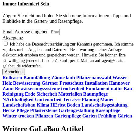
Immer Informiert Sein
Zögern Sie nicht und holen Sie sich neue Informationen, Tipps und
Einblicke in die Garten- und Rasenpflege.
Email Adresse eingeben
Akzeptanz
Ich habe die Datenschutzerklärung zur Kenntnis genommen. Ich stimme
zu, dass meine Angaben und Daten zur Beantwortung meiner Anfrage
elektronisch erhoben und gespeichert werden. Hinweis: Sie können Ihre
Einwilligung jederzeit für die Zukunft per E‑Mail an anfragen@staats-
galabau.de widerrufen.
Anmelden
Rollrasen
Baumfällung
Zäune
laub
Pflanzenauswahl
Wasser
Holz
Bewässerung
Gärtner
Frostschutz
Installation
Hannover
Zaun
Bewässerungssysteme
trockenheit
Fundament
natür
Bau
Reinigung
Erde
Sicherheit
Materialien
Baumpflege
NAchhaltigkeit
Gartenarbeit
Terrasse
Planung
Mauer
Landschaftsbau
Klima
HErbst
Boden
Landschaftsgestaltung
Hecke
Pflege
Pflastersteine
Gartengestaltung
Rasenpflege
Winter
trocken
Pflanzen
Gartenpflege
Garten
Frühling
Gärten
Weitere GaLaBau Artikel