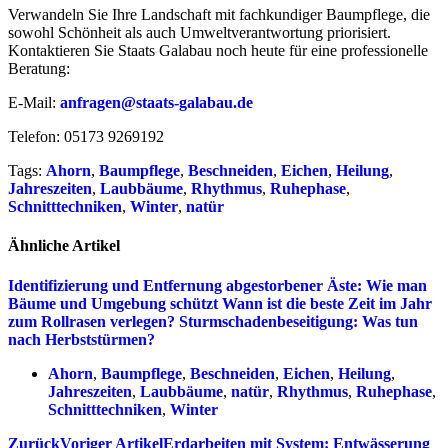
Verwandeln Sie Ihre Landschaft mit fachkundiger Baumpflege, die
sowohl Schönheit als auch Umweltverantwortung priorisiert.
Kontaktieren Sie Staats Galabau noch heute für eine professionelle
Beratung:
E-Mail:
anfragen@staats-galabau.de
Telefon: 05173 9269192
Tags:
Ahorn
,
Baumpflege
,
Beschneiden
,
Eichen
,
Heilung
,
Jahreszeiten
,
Laubbäume
,
Rhythmus
,
Ruhephase
,
Schnitttechniken
,
Winter
,
natür
Ähnliche Artikel
Identifizierung und Entfernung abgestorbener Äste: Wie man
Bäume und Umgebung schützt
Wann ist die beste Zeit im Jahr
zum Rollrasen verlegen?
Sturmschadenbeseitigung: Was tun
nach Herbststürmen?
Ahorn
,
Baumpflege
,
Beschneiden
,
Eichen
,
Heilung
,
Jahreszeiten
,
Laubbäume
,
natür
,
Rhythmus
,
Ruhephase
,
Schnitttechniken
,
Winter
Zurück
Voriger Artikel
Erdarbeiten mit System: Entwässerung