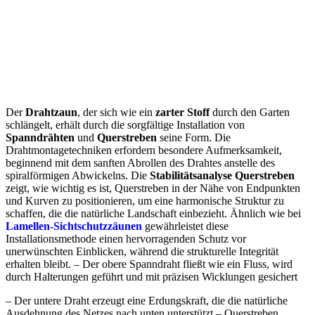
Der
Drahtzaun
, der sich wie ein
zarter Stoff
durch den Garten
schlängelt, erhält durch die sorgfältige Installation von
Spanndrähten
und
Querstreben
seine Form. Die
Drahtmontagetechniken erfordern besondere Aufmerksamkeit,
beginnend mit dem sanften Abrollen des Drahtes anstelle des
spiralförmigen Abwickelns. Die
Stabilitätsanalyse Querstreben
zeigt, wie wichtig es ist, Querstreben in der Nähe von Endpunkten
und Kurven zu positionieren, um eine harmonische Struktur zu
schaffen, die die natürliche Landschaft einbezieht. Ähnlich wie bei
Lamellen-Sichtschutzzäunen
gewährleistet diese
Installationsmethode einen hervorragenden Schutz vor
unerwünschten Einblicken, während die strukturelle Integrität
erhalten bleibt. – Der obere Spanndraht fließt wie ein Fluss, wird
durch Halterungen geführt und mit präzisen Wicklungen gesichert
– Der untere Draht erzeugt eine Erdungskraft, die die natürliche
Ausdehnung des Netzes nach unten unterstützt – Querstreben