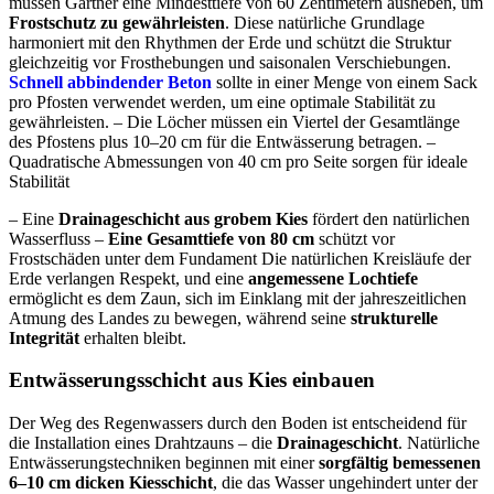
müssen Gärtner eine Mindesttiefe von 60 Zentimetern ausheben, um
Frostschutz zu gewährleisten
. Diese natürliche Grundlage
harmoniert mit den Rhythmen der Erde und schützt die Struktur
gleichzeitig vor Frosthebungen und saisonalen Verschiebungen.
Schnell abbindender Beton
sollte in einer Menge von einem Sack
pro Pfosten verwendet werden, um eine optimale Stabilität zu
gewährleisten. – Die Löcher müssen ein Viertel der Gesamtlänge
des Pfostens plus 10–20 cm für die Entwässerung betragen. –
Quadratische Abmessungen von 40 cm pro Seite sorgen für ideale
Stabilität
– Eine
Drainageschicht aus grobem Kies
fördert den natürlichen
Wasserfluss –
Eine Gesamttiefe von 80 cm
schützt vor
Frostschäden unter dem Fundament Die natürlichen Kreisläufe der
Erde verlangen Respekt, und eine
angemessene Lochtiefe
ermöglicht es dem Zaun, sich im Einklang mit der jahreszeitlichen
Atmung des Landes zu bewegen, während seine
strukturelle
Integrität
erhalten bleibt.
Entwässerungsschicht aus Kies einbauen
Der Weg des Regenwassers durch den Boden ist entscheidend für
die Installation eines Drahtzauns – die
Drainageschicht
. Natürliche
Entwässerungstechniken beginnen mit einer
sorgfältig bemessenen
6–10 cm dicken Kiesschicht
, die das Wasser ungehindert unter der