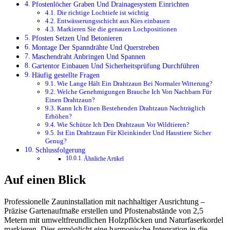
Pfostenlöcher Graben Und Drainagesystem Einrichten
Die richtige Lochtiefe ist wichtig
Entwässerungsschicht aus Kies einbauen
Markieren Sie die genauen Lochpositionen
Pfosten Setzen Und Betonieren
Montage Der Spanndrähte Und Querstreben
Maschendraht Anbringen Und Spannen
Gartentor Einbauen Und Sicherheitsprüfung Durchführen
Häufig gestellte Fragen
Wie Lange Hält Ein Drahtzaun Bei Normaler Witterung?
Welche Genehmigungen Brauche Ich Von Nachbarn Für
Einen Drahtzaun?
Kann Ich Einen Bestehenden Drahtzaun Nachträglich
Erhöhen?
Wie Schütze Ich Den Drahtzaun Vor Wildtieren?
Ist Ein Drahtzaun Für Kleinkinder Und Haustiere Sicher
Genug?
Schlussfolgerung
Ähnliche Artikel
Auf einen Blick
Professionelle Zauninstallation mit nachhaltiger Ausrichtung –
Präzise Gartenaufmaße erstellen und Pfostenabstände von 2,5
Metern mit umweltfreundlichen Holzpflöcken und Naturfaserkordel
markieren. Dies ermöglicht eine harmonische Integration in die