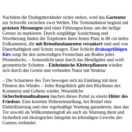
Nachdem die Drahtgitterständer sicher stehen, wird das
Gartentor
zur Schwelle zwischen zwei Welten. Die Torinstallation beginnt mit
präzisen Messungen
und einer Führungsschnur, um die heilige
Grenze zu markieren. Durch sorgfältige Ausrichtung und
Nivellierung finden die Torpfosten ihren festen Platz in 80 cm tiefen
Erdkammern, die
mit Betonfundamenten verankert
sind und von
Dauerhaftigkeit und Schutz zeugen. Eine Schicht
drainagefähigen
Kies
sorgt für den notwendigen Frostschutz am Boden jedes
Pfostenlochs. – Sonnenlicht tanzt durch das Metallgitter und wirft
geometrische Schatten –
Einheimische Kletterpflanzen
winden
sich durch das Gerüst und verbinden Natur mit Struktur
– Die Scharniere des Tors bewegen sich im Einklang mit dem
Flüstern des Windes – Jeder Riegelklick gibt den Rhythmus des
Kommens und Gehens wieder. Wesentliche
Sicherheitsmaßnahmen
machen dieses Portal zu einem
Hüter des
Friedens
: Eine korrekte Höheneinstellung, bei Bedarf eine
Elektrifizierung und eine regelmäßige Wartung garantieren, dass das
Tor sowohl als Willkommensgruß als auch als Warnung dient und
Sicherheit mit ökologischer Integrität im lebendigen Gewebe des
Gartens verbindet.