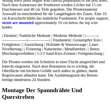
Setting fence posts begins with careful preparation of the post holes.
Nach dem Ausmessen der Positionen werden Löcher mit 15 cm
Durchmesser und 40 cm Tiefe gegraben. Die Pfostenmaterial
Auswahl ist entscheidend für die Langlebigkeit des Zauns. Eine 10
cm Kiesschicht bildet das natürliche Fundament. For proper support,
struts are mounted
approximately 10 cm below the top wire
holder.
| Element | Natürliche Methode | Moderne Methode | |———|
——————-|—————–| | Fundament | Gestampfter Kies |
Fertigbeton | | Ausrichtung | Holzlatte & Wasserwaage | Laser-
Nivellierung | | Fixierung | Natursteine | Metallstreben | | Beton
Mischungsverhältnis | 1:3:3 Sand-Kies-Zement | Fertigmischung |
Die Pfosten werden mit Schnüren in einer Flucht ausgerichtet und
lotrecht eingesetzt. Nach dem Betonieren ist es wichtig, die
Oberfläche mit leichtem Gefälle nach außen zu glätten, damit
Regenwasser ablaufen kann. Die Aushärtungszeit des Betons
beträgt mindestens 24 Stunden.
Montage Der Spanndrähte Und
Querstreben