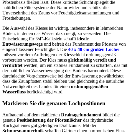
Pfostenbasis fließen lässt. Diese kritische Schicht spiegelt die
natürlichen Filtersysteme der Natur wider und schützt die
Unversehrtheit des Zauns vor Feuchtigkeitsansammlungen und
Frosthebungen.
Die Auswahl des Kieses ist wichtig, insbesondere in lehmreichen
Böden, in denen das Wasser dazu neigt, zu verweilen. Die
Entscheidung für 3/4"-Kalkstein schafft
ideale
Entwässerungswege
und befreit das Fundament des Pfostens von
eingeschlossener Feuchtigkeit. Die
40 x 40 cm großen Löcher
müssen vor dem Aufbringen der Kiesschicht ordnungsgemäß
vorbereitet werden. Der Kies muss
gleichmäßig verteilt und
verdichtet
werden, um ein stabiles Fundament zu schaffen, das mit
der natürlichen Wasserbewegung des Bodens harmoniert. Diese
durchdachte Vorgehensweise bei der Entwässerung gewährleistet,
dass die Zaunpfosten stabil bleiben und gleichzeitig die natürliche
Notwendigkeit des Landes für einen
ordnungsgemäßen
Wasserfluss
berücksichtigt wird.
Markieren Sie die genauen Lochpositionen
Aufbauend auf dem etablierten
Drainagefundament
bildet die
genaue
Positionierung der Pfostenlöcher
das rhythmische
Rückgrat eines gut gefertigten Drahtzauns. Mit der
Schnurspanntechnik
schaffen Gärtner einen harmonischen Fluss,