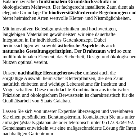
Balance zwischen
funktionalem Grundstücksschutz
und
ökologischem Mehrwert. Der fachgerecht installierte Zaun dient als
elegante Grundlage für
biodiversitätsfördernde Begrünungen
und
bietet heimischen Arten wertvolle Kletter- und Nistmöglichkeiten.
Mit innovativen Befestigungstechniken und hochwertigen,
langlebigen Materialien gewährleisten wir eine dauerhafte
Integration in Ihr individuelles Gartenkonzept. Dabei
berücksichtigen wir sowohl
ästhetische Aspekte
als auch
naturnahe Gestaltungsprinzipien
. Der
Drahtzaun
wird so zum
multifunktionalen Element, das Sicherheit, Design und ökologischen
Nutzen optimal vereint.
Unsere
nachhaltige Herangehensweise
umfasst auch die
sorgfältige Auswahl heimischer Kletterpflanzen, die den Zaun
natürlich einbetten und wichtige Lebensräume für Insekten und
Vögel schaffen. Diese durchdachte Kombination aus technischer
Präzision und ökologischem Bewusstsein ist charakteristisch für die
Qualitätsarbeit von Staats Galabau.
Lassen Sie sich von unserer Expertise überzeugen und vereinbaren
Sie einen persönlichen Beratungstermin. Kontaktieren Sie uns unter
anfragen@staats-galabau.de oder telefonisch unter 05173 9269192.
Gemeinsam entwickeln wir eine maßgeschneiderte Lösung für Ihren
nachhaltigen Gartentraum.