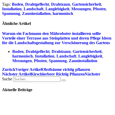
Tags:
Boden
,
Drahtgeflecht
,
Drahtzaun
,
Gartensicherheit
,
Installation
,
Landschaft
,
Langlebigkeit
,
Messungen
,
Pfosten
,
Spannung
,
Zauninstallation
,
harmonisch
Ähnliche Artikel
Warum ein Fachmann den Mähroboter installieren sollte
Vorteile einer Terrasse aus Steinplatten und deren Pflege
Ideen
für die Landschaftsgestaltung zur Verschönerung des Gartens
Boden
,
Drahtgeflecht
,
Drahtzaun
,
Gartensicherheit
,
harmonisch
,
Installation
,
Landschaft
,
Langlebigkeit
,
Messungen
,
Pfosten
,
Spannung
,
Zauninstallation
Zurück
Voriger Artikel
Obstbäume richtig pflanzen
Nächster Artikel
Kirschlorbeer Richtig Pflanzen
Nächster
Suche
Aktuelle Beiträge