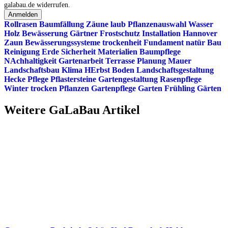
galabau.de widerrufen.
Anmelden
Rollrasen
Baumfällung
Zäune
laub
Pflanzenauswahl
Wasser
Holz
Bewässerung
Gärtner
Frostschutz
Installation
Hannover
Zaun
Bewässerungssysteme
trockenheit
Fundament
natür
Bau
Reinigung
Erde
Sicherheit
Materialien
Baumpflege
NAchhaltigkeit
Gartenarbeit
Terrasse
Planung
Mauer
Landschaftsbau
Klima
HErbst
Boden
Landschaftsgestaltung
Hecke
Pflege
Pflastersteine
Gartengestaltung
Rasenpflege
Winter
trocken
Pflanzen
Gartenpflege
Garten
Frühling
Gärten
Weitere GaLaBau Artikel