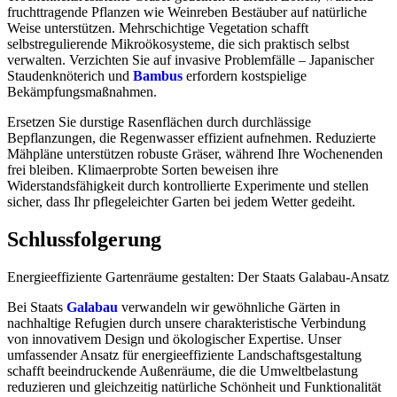
fruchttragende Pflanzen wie Weinreben Bestäuber auf natürliche
Weise unterstützen. Mehrschichtige Vegetation schafft
selbstregulierende Mikroökosysteme, die sich praktisch selbst
verwalten. Verzichten Sie auf invasive Problemfälle – Japanischer
Staudenknöterich und
Bambus
erfordern kostspielige
Bekämpfungsmaßnahmen.
Ersetzen Sie durstige Rasenflächen durch durchlässige
Bepflanzungen, die Regenwasser effizient aufnehmen. Reduzierte
Mähpläne unterstützen robuste Gräser, während Ihre Wochenenden
frei bleiben. Klimaerprobte Sorten beweisen ihre
Widerstandsfähigkeit durch kontrollierte Experimente und stellen
sicher, dass Ihr pflegeleichter Garten bei jedem Wetter gedeiht.
Schlussfolgerung
Energieeffiziente Gartenräume gestalten: Der Staats Galabau-Ansatz
Bei Staats
Galabau
verwandeln wir gewöhnliche Gärten in
nachhaltige Refugien durch unsere charakteristische Verbindung
von innovativem Design und ökologischer Expertise. Unser
umfassender Ansatz für energieeffiziente Landschaftsgestaltung
schafft beeindruckende Außenräume, die die Umweltbelastung
reduzieren und gleichzeitig natürliche Schönheit und Funktionalität