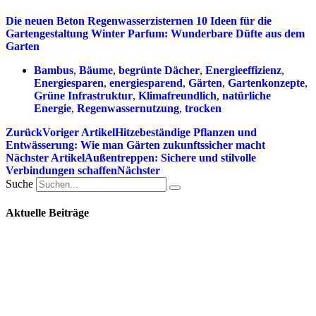
Die neuen Beton Regenwasserzisternen
10 Ideen für die
Gartengestaltung
Winter Parfum: Wunderbare Düfte aus dem
Garten
Bambus
,
Bäume
,
begrünte Dächer
,
Energieeffizienz
,
Energiesparen
,
energiesparend
,
Gärten
,
Gartenkonzepte
,
Grüne Infrastruktur
,
Klimafreundlich
,
natürliche
Energie
,
Regenwassernutzung
,
trocken
Zurück
Voriger Artikel
Hitzebeständige Pflanzen und
Entwässerung: Wie man Gärten zukunftssicher macht
Nächster Artikel
Außentreppen: Sichere und stilvolle
Verbindungen schaffen
Nächster
Suche
Aktuelle Beiträge