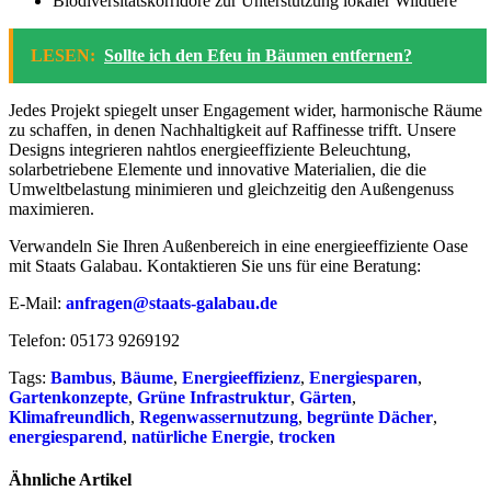
Biodiversitätskorridore zur Unterstützung lokaler Wildtiere
LESEN:
Sollte ich den Efeu in Bäumen entfernen?
Jedes Projekt spiegelt unser Engagement wider, harmonische Räume
zu schaffen, in denen Nachhaltigkeit auf Raffinesse trifft. Unsere
Designs integrieren nahtlos energieeffiziente Beleuchtung,
solarbetriebene Elemente und innovative Materialien, die die
Umweltbelastung minimieren und gleichzeitig den Außengenuss
maximieren.
Verwandeln Sie Ihren Außenbereich in eine energieeffiziente Oase
mit Staats Galabau. Kontaktieren Sie uns für eine Beratung:
E-Mail:
anfragen@staats-galabau.de
Telefon: 05173 9269192
Tags:
Bambus
,
Bäume
,
Energieeffizienz
,
Energiesparen
,
Gartenkonzepte
,
Grüne Infrastruktur
,
Gärten
,
Klimafreundlich
,
Regenwassernutzung
,
begrünte Dächer
,
energiesparend
,
natürliche Energie
,
trocken
Ähnliche Artikel