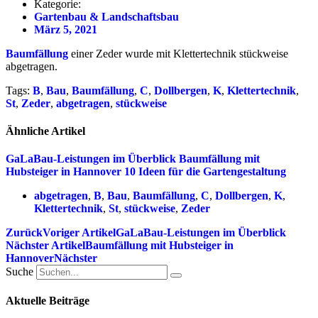
Kategorie:
Gartenbau & Landschaftsbau
März 5, 2021
Baumfällung
einer Zeder wurde mit Klettertechnik stückweise
abgetragen.
Tags:
B
,
Bau
,
Baumfällung
,
C
,
Dollbergen
,
K
,
Klettertechnik
,
St
,
Zeder
,
abgetragen
,
stückweise
Ähnliche Artikel
GaLaBau-Leistungen im Überblick
Baumfällung mit
Hubsteiger in Hannover
10 Ideen für die Gartengestaltung
abgetragen
,
B
,
Bau
,
Baumfällung
,
C
,
Dollbergen
,
K
,
Klettertechnik
,
St
,
stückweise
,
Zeder
Zurück
Voriger Artikel
GaLaBau-Leistungen im Überblick
Nächster Artikel
Baumfällung mit Hubsteiger in
Hannover
Nächster
Suche
Aktuelle Beiträge