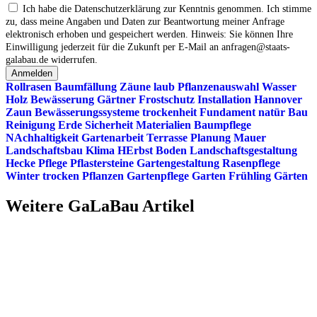
Ich habe die Datenschutzerklärung zur Kenntnis genommen. Ich stimme
zu, dass meine Angaben und Daten zur Beantwortung meiner Anfrage
elektronisch erhoben und gespeichert werden. Hinweis: Sie können Ihre
Einwilligung jederzeit für die Zukunft per E‑Mail an anfragen@staats-
galabau.de widerrufen.
Anmelden
Rollrasen
Baumfällung
Zäune
laub
Pflanzenauswahl
Wasser
Holz
Bewässerung
Gärtner
Frostschutz
Installation
Hannover
Zaun
Bewässerungssysteme
trockenheit
Fundament
natür
Bau
Reinigung
Erde
Sicherheit
Materialien
Baumpflege
NAchhaltigkeit
Gartenarbeit
Terrasse
Planung
Mauer
Landschaftsbau
Klima
HErbst
Boden
Landschaftsgestaltung
Hecke
Pflege
Pflastersteine
Gartengestaltung
Rasenpflege
Winter
trocken
Pflanzen
Gartenpflege
Garten
Frühling
Gärten
Weitere GaLaBau Artikel