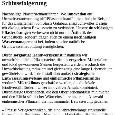
Schlussfolgerung
Nachhaltige Pflastersteinauffahrten: Wo
Innovation
auf
Umweltverantwortung trifftPflastersteinauffahrten sind ein Beispiel
für das Engagement von Staats Galabau, anspruchsvolles Design
mit ökologischem Bewusstsein zu verbinden. Unsere
durchlässigen
Pflasterlösungen
verbessern nicht nur die
Ästhetik
des
Grundstücks, sondern tragen auch zu einem
nachhaltigen
Wassermanagement
bei, indem sie eine natürliche
Grundwasserneubildung ermöglichen.
Durch
sorgfältige Handwerkskunst
installieren wir
umweltfreundliche Pflastersteine, die aus
recycelten Materialien
und lokal gewonnenen Steinen hergestellt werden, wodurch die
Umweltbelastung reduziert und gleichzeitig eine lange Lebensdauer
gewährleistet wird. Jede Installation umfasst
strategische
Entwässerungssysteme
und
einheimische Pflanzenränder
,
wodurch
Mikroklimas
geschaffen werden, die die lokale
Biodiversität fördern. Unser innovativer Ansatz kombiniert: –
Durchlässige Oberflächen, die den Oberflächenabfluss minimieren
und den Effekt städtischer Wärmeinseln reduzieren – Auswahl
einheimischer Pflanzen, die mit minimaler Bewässerung gedeihen
– Präzise Verlegetechniken, die eine jahrzehntelange strukturelle
Integrität gewährleisten – Nachhaltige Materialien, die die natürliche