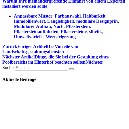
Warum Ihre ineinandergreifende Einfahrt von einem Experten
installiert werden sollte
Anpassbare Muster
,
Farbauswahl
,
Haltbarkeit
,
Immobilienwert
,
Langlebigkeit
,
modulare Designprin
,
Modularer Aufbau
,
Nach
,
Pflasterstein
,
Pflastersteinauffahrten
,
Pflastersteine
,
sthetik
,
Umweltvorteile
,
Wertsteigerung
Zurück
Voriger Artikel
Die Vorteile von
Landschaftsgestaltungsdiensten
Nächster Artikel
Dinge, die Sie bei der Gestaltung eines
Poolbereichs im Hinterhof beachten sollten
Nächster
Suche
Aktuelle Beiträge