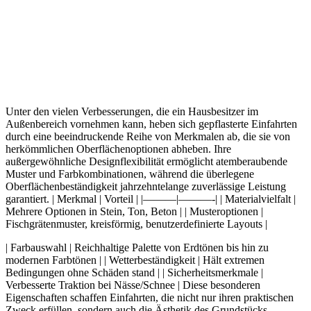
Unter den vielen Verbesserungen, die ein Hausbesitzer im
Außenbereich vornehmen kann, heben sich gepflasterte Einfahrten
durch eine beeindruckende Reihe von Merkmalen ab, die sie von
herkömmlichen Oberflächenoptionen abheben. Ihre
außergewöhnliche Designflexibilität ermöglicht atemberaubende
Muster und Farbkombinationen, während die überlegene
Oberflächenbeständigkeit jahrzehntelange zuverlässige Leistung
garantiert. | Merkmal | Vorteil | |———|———-| | Materialvielfalt |
Mehrere Optionen in Stein, Ton, Beton | | Musteroptionen |
Fischgrätenmuster, kreisförmig, benutzerdefinierte Layouts |
| Farbauswahl | Reichhaltige Palette von Erdtönen bis hin zu
modernen Farbtönen | | Wetterbeständigkeit | Hält extremen
Bedingungen ohne Schäden stand | | Sicherheitsmerkmale |
Verbesserte Traktion bei Nässe/Schnee | Diese besonderen
Eigenschaften schaffen Einfahrten, die nicht nur ihren praktischen
Zweck erfüllen, sondern auch die Ästhetik des Grundstücks