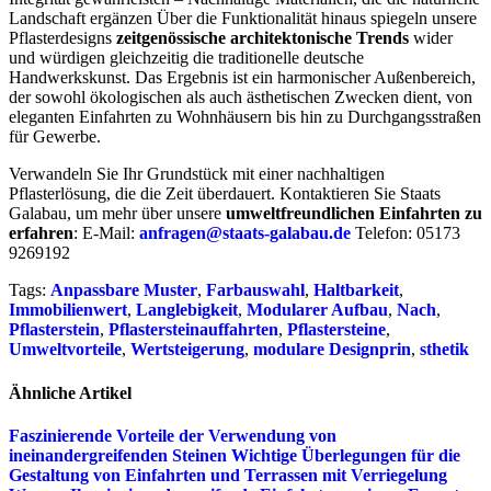
Landschaft ergänzen Über die Funktionalität hinaus spiegeln unsere
Pflasterdesigns
zeitgenössische architektonische Trends
wider
und würdigen gleichzeitig die traditionelle deutsche
Handwerkskunst. Das Ergebnis ist ein harmonischer Außenbereich,
der sowohl ökologischen als auch ästhetischen Zwecken dient, von
eleganten Einfahrten zu Wohnhäusern bis hin zu Durchgangsstraßen
für Gewerbe.
Verwandeln Sie Ihr Grundstück mit einer nachhaltigen
Pflasterlösung, die die Zeit überdauert. Kontaktieren Sie Staats
Galabau, um mehr über unsere
umweltfreundlichen Einfahrten zu
erfahren
: E-Mail:
anfragen@staats-galabau.de
Telefon: 05173
9269192
Tags:
Anpassbare Muster
,
Farbauswahl
,
Haltbarkeit
,
Immobilienwert
,
Langlebigkeit
,
Modularer Aufbau
,
Nach
,
Pflasterstein
,
Pflastersteinauffahrten
,
Pflastersteine
,
Umweltvorteile
,
Wertsteigerung
,
modulare Designprin
,
sthetik
Ähnliche Artikel
Faszinierende Vorteile der Verwendung von
ineinandergreifenden Steinen
Wichtige Überlegungen für die
Gestaltung von Einfahrten und Terrassen mit Verriegelung