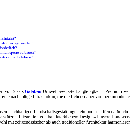
n Einfahrt?
fahrt verlegt werden?
forderlich?
infahrsperre zu bauen?
stersteine befahren?
en von Staats
Galabau
Umweltbewusste Langlebigkeit – Premium-Verbu
eine nachhaltige Infrastruktur, die die Lebensdauer von herkömmlichem 
 unsere nachhaltigen Landschaftsgestaltungen ein und schaffen natürlich
stützen. Integration von handwerklichem Design – Unsere Handwerks
l mit zeitgenössischer als auch traditioneller Architektur harmonieren