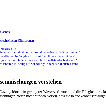
nflächen
in wechselnden Klimazonen
rsparen bei?
Begehung standhalten und trotzdem widerstandsfähig bleiben?
Rasenflächen im Vergleich zu herkömmlichen Rasenflächen?
ungen etabliert haben und eine Fläche vollständig bedecken?
schaften in Bezug auf Schädlings- oder Krankheitsresistenz?
Rasenmischungen verstehen
 Dazu gehören ein geringerer Wasserverbrauch und die Fähigkeit, troc
schungen bieten nicht nur den Vorteil, dass sie in trockenheitsanfälli