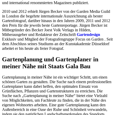
und international renommierten Magazinen publiziert.
2010 und 2012 erhielt Jürgen Becker von der Garden Media Guild
in London die begehrte internationale Auszeichnung als bester
Gartenfotograf, darüber hinaus in den Jahren 2009, 2011 und 2012
den Preis für die jeweils beste Gartenreportage. Jürgen Becker ist
Mitbegründer des Becker Joest Volk Verlags in Hilden,
Mitherausgeber und Redakteur der Zeitschrift
Gartendesign
Exklusiv und Mitglied der Fotografengruppe Focus on Garden . Seit
dem Abschluss seines Studiums an der Kunstakademie Düsseldorf
arbeitet er bis heute als freier Fotograf.
Gartenplanung und Gartenplaner in
meiner Nähe
mit Staats Gala Bau
Gartenplanung in meiner Nähe ist ein wichtiger Schritt, um einen
schönen Garten zu gestalten. Die Suche nach einem professionellen
Gartenplaner kann dabei helfen, den optimalen Einsatz von
Grünflächen, Pflanzen und Gartenstrukturen zu erreichen. Die
Suche nach „Gartenplanung in meiner Nähe“ bietet eine Vielzahl
von Möglichkeiten, um Fachleute zu finden, die in der Nähe des
eigenen Wohnortes arbeiten. Eine gute Gartenplanung kann den
Außenbereich in eine Oase der Ruhe und Schönheit verwandeln,
indem sie den natürlichen Landschaftsmerkmalen des Standorts