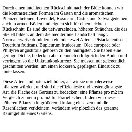
Durch einen intelligenten Rückschnitt nach der Blüte können wir
die kontrastreichen Formen im Garten und die aromatischen
Pflanzen betonen; Lavendel, Rosmarin, Cistus und Salvia gedeihen
auch in armen Böden und eignen sich für einen leichten
Rückschnitt. Es sind die tiefwurzelnden, höheren Sträucher, die das
Skelett bilden, an dem die mediterrane Landschaft hängt.
Normalerweise dominieren ein oder zwei Arten – Pistacia lentiscus,
Teucrium fruticans, Bupleurum fruticosum, Olea europaea oder
Phillyrea angustifolia gehören zu den häufigsten. Sie haben eine
geringe Dichte, bedecken aber dennoch erfolgreich den Boden und
verringern so die Unkrautkonkurrenz. Sie müssen nur gelegentlich
geschnitten werden, um einen lockeren, gepflegten Eindruck zu
hinterlassen.
Diese Arten sind potenziell höher, als wir sie normalerweise
pflanzen würden, und sind die effizienteste und kostengünstigste
Art, die Fläche des Gartens zu bedecken: eine Pflanze pro m2 im
Vergleich zu neun pro m2 für Prärieflächen. Indem wir diese
höheren Pflanzen in größerem Umfang einsetzen und die
Rasenflächen verkleinern, verändern wir plötzlich das gesamte
Raumgefühl eines Gartens.