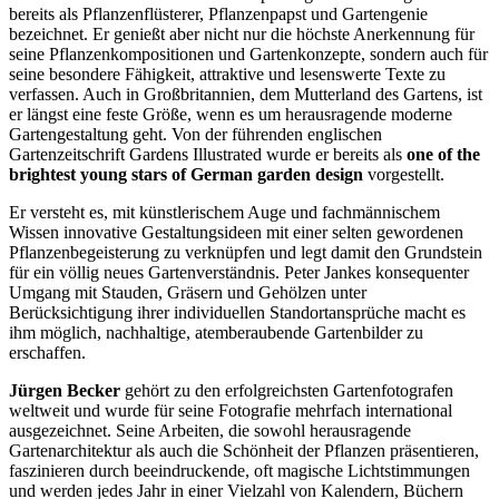
bereits als Pflanzenflüsterer, Pflanzenpapst und Gartengenie
bezeichnet. Er genießt aber nicht nur die höchste Anerkennung für
seine Pflanzenkompositionen und Gartenkonzepte, sondern auch für
seine besondere Fähigkeit, attraktive und lesenswerte Texte zu
verfassen. Auch in Großbritannien, dem Mutterland des Gartens, ist
er längst eine feste Größe, wenn es um herausragende moderne
Gartengestaltung geht. Von der führenden englischen
Gartenzeitschrift Gardens Illustrated wurde er bereits als
one of the
brightest young stars of German garden design
vorgestellt.
Er versteht es, mit künstlerischem Auge und fachmännischem
Wissen innovative Gestaltungsideen mit einer selten gewordenen
Pflanzenbegeisterung zu verknüpfen und legt damit den Grundstein
für ein völlig neues Gartenverständnis. Peter Jankes konsequenter
Umgang mit Stauden, Gräsern und Gehölzen unter
Berücksichtigung ihrer individuellen Standortansprüche macht es
ihm möglich, nachhaltige, atemberaubende Gartenbilder zu
erschaffen.
Jürgen Becker
gehört zu den erfolgreichsten Gartenfotografen
weltweit und wurde für seine Fotografie mehrfach international
ausgezeichnet. Seine Arbeiten, die sowohl herausragende
Gartenarchitektur als auch die Schönheit der Pflanzen präsentieren,
faszinieren durch beeindruckende, oft magische Lichtstimmungen
und werden jedes Jahr in einer Vielzahl von Kalendern, Büchern