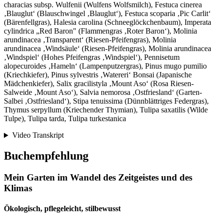
characias subsp. Wulfenii (Wulfens Wolfsmilch), Festuca cinerea
‚Blauglut‘ (Blauschwingel ‚Blauglut‘), Festuca scoparia ‚Pic Carlit‘
(Bärenfellgras), Halesia carolina (Schneeglöckchenbaum), Imperata
cylindrica „Red Baron" (Flammengras ‚Roter Baron‘), Molinia
arundinacea ‚Transparent‘ (Riesen-Pfeifengras), Molinia
arundinacea ‚Windsäule‘ (Riesen-Pfeifengras), Molinia arundinacea
‚Windspiel‘ (Hohes Pfeifengras ‚Windspiel‘), Pennisetum
alopecuroides ‚Hameln‘ (Lampenputzergras), Pinus mugo pumilio
(Kriechkiefer), Pinus sylvestris ‚Watereri‘ Bonsai (Japanische
Mädchenkiefer), Salix gracilistyla ‚Mount Aso‘ (Rosa Riesen-
Salweide ‚Mount Aso‘), Salvia nemorosa ‚Ostfriesland‘ (Garten-
Salbei ‚Ostfriesland‘), Stipa tenuissima (Dünnblättriges Federgras),
Thymus serpyllum (Kriechender Thymian), Tulipa saxatilis (Wilde
Tulpe), Tulipa tarda, Tulipa turkestanica
Video Transkript
Buchempfehlung
Mein Garten im Wandel des Zeitgeistes und des
Klimas
Ökologisch, pflegeleicht, stilbewusst