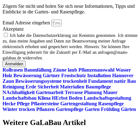
Zögern Sie nicht und holen Sie sich neue Informationen, Tipps und
Einblicke in die Garten- und Rasenpflege.
Email Adresse eingeben
Akzeptanz
Ich habe die Datenschutzerklärung zur Kenntnis genommen. Ich stimme
zu, dass meine Angaben und Daten zur Beantwortung meiner Anfrage
elektronisch erhoben und gespeichert werden. Hinweis: Sie können Ihre
Einwilligung jederzeit für die Zukunft per E‑Mail an anfragen@staats-
galabau.de widerrufen.
Anmelden
Rollrasen
Baumfällung
Zäune
laub
Pflanzenauswahl
Wasser
Holz
Bewässerung
Gärtner
Frostschutz
Installation
Hannover
Zaun
Bewässerungssysteme
trockenheit
Fundament
natür
Bau
Reinigung
Erde
Sicherheit
Materialien
Baumpflege
NAchhaltigkeit
Gartenarbeit
Terrasse
Planung
Mauer
Landschaftsbau
Klima
HErbst
Boden
Landschaftsgestaltung
Hecke
Pflege
Pflastersteine
Gartengestaltung
Rasenpflege
Winter
trocken
Pflanzen
Gartenpflege
Garten
Frühling
Gärten
Weitere GaLaBau Artikel