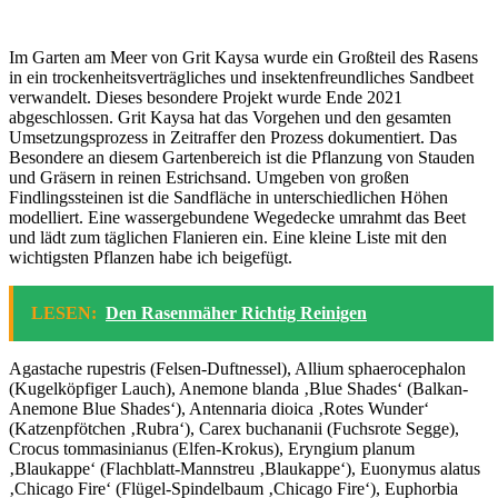
Im Garten am Meer von Grit Kaysa wurde ein Großteil des Rasens
in ein trockenheitsverträgliches und insektenfreundliches Sandbeet
verwandelt. Dieses besondere Projekt wurde Ende 2021
abgeschlossen. Grit Kaysa hat das Vorgehen und den gesamten
Umsetzungsprozess in Zeitraffer den Prozess dokumentiert. Das
Besondere an diesem Gartenbereich ist die Pflanzung von Stauden
und Gräsern in reinen Estrichsand. Umgeben von großen
Findlingssteinen ist die Sandfläche in unterschiedlichen Höhen
modelliert. Eine wassergebundene Wegedecke umrahmt das Beet
und lädt zum täglichen Flanieren ein. Eine kleine Liste mit den
wichtigsten Pflanzen habe ich beigefügt.
LESEN:
Den Rasenmäher Richtig Reinigen
Agastache rupestris (Felsen-Duftnessel), Allium sphaerocephalon
(Kugelköpfiger Lauch), Anemone blanda ‚Blue Shades‘ (Balkan-
Anemone Blue Shades‘), Antennaria dioica ‚Rotes Wunder‘
(Katzenpfötchen ‚Rubra‘), Carex buchananii (Fuchsrote Segge),
Crocus tommasinianus (Elfen-Krokus), Eryngium planum
‚Blaukappe‘ (Flachblatt-Mannstreu ‚Blaukappe‘), Euonymus alatus
‚Chicago Fire‘ (Flügel-Spindelbaum ‚Chicago Fire‘), Euphorbia