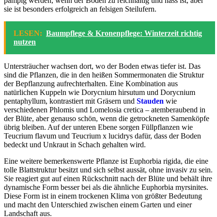
pampig werden, wenn der Boden zu reichhaltig und nass ist, aber
sie ist besonders erfolgreich an felsigen Steilufern.
LESEN:
Baumpflege & Kronenpflege: Winterzeit richtig
nutzen
Untersträucher wachsen dort, wo der Boden etwas tiefer ist. Das
sind die Pflanzen, die in den heißen Sommermonaten die Struktur
der Bepflanzung aufrechterhalten. Eine Kombination aus
natürlichen Kuppeln wie Dorycnium hirsutum und Dorycnium
pentaphyllum, kontrastiert mit Gräsern und
Stauden
wie
verschiedenen Phlomis und Lomelosia cretica – atemberaubend in
der Blüte, aber genauso schön, wenn die getrockneten Samenköpfe
übrig bleiben. Auf der unteren Ebene sorgen Füllpflanzen wie
Teucrium flavum und Teucrium x lucidrys dafür, dass der Boden
bedeckt und Unkraut in Schach gehalten wird.
Eine weitere bemerkenswerte Pflanze ist Euphorbia rigida, die eine
tolle Blattstruktur besitzt und sich selbst aussät, ohne invasiv zu sein.
Sie reagiert gut auf einen Rückschnitt nach der Blüte und behält ihre
dynamische Form besser bei als die ähnliche Euphorbia myrsinites.
Diese Form ist in einem trockenen Klima von größter Bedeutung
und macht den Unterschied zwischen einem Garten und einer
Landschaft aus.