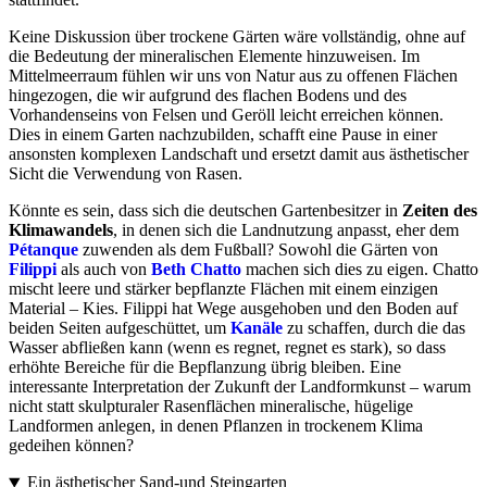
Keine Diskussion über trockene Gärten wäre vollständig, ohne auf
die Bedeutung der mineralischen Elemente hinzuweisen. Im
Mittelmeerraum fühlen wir uns von Natur aus zu offenen Flächen
hingezogen, die wir aufgrund des flachen Bodens und des
Vorhandenseins von Felsen und Geröll leicht erreichen können.
Dies in einem Garten nachzubilden, schafft eine Pause in einer
ansonsten komplexen Landschaft und ersetzt damit aus ästhetischer
Sicht die Verwendung von Rasen.
Könnte es sein, dass sich die deutschen Gartenbesitzer in
Zeiten des
Klimawandels
, in denen sich die Landnutzung anpasst, eher dem
Pétanque
zuwenden als dem Fußball? Sowohl die Gärten von
Filippi
als auch von
Beth Chatto
machen sich dies zu eigen. Chatto
mischt leere und stärker bepflanzte Flächen mit einem einzigen
Material – Kies. Filippi hat Wege ausgehoben und den Boden auf
beiden Seiten aufgeschüttet, um
Kanäle
zu schaffen, durch die das
Wasser abfließen kann (wenn es regnet, regnet es stark), so dass
erhöhte Bereiche für die Bepflanzung übrig bleiben. Eine
interessante Interpretation der Zukunft der Landformkunst – warum
nicht statt skulpturaler Rasenflächen mineralische, hügelige
Landformen anlegen, in denen Pflanzen in trockenem Klima
gedeihen können?
Ein ästhetischer Sand-und Steingarten