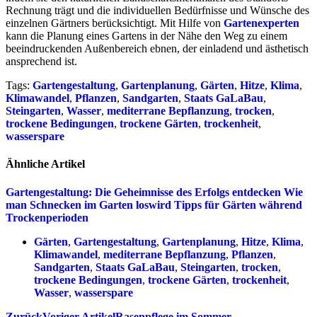
Rechnung trägt und die individuellen Bedürfnisse und Wünsche des
einzelnen Gärtners berücksichtigt. Mit Hilfe von
Gartenexperten
kann die Planung eines Gartens in der Nähe den Weg zu einem
beeindruckenden Außenbereich ebnen, der einladend und ästhetisch
ansprechend ist.
Tags:
Gartengestaltung
,
Gartenplanung
,
Gärten
,
Hitze
,
Klima
,
Klimawandel
,
Pflanzen
,
Sandgarten
,
Staats GaLaBau
,
Steingarten
,
Wasser
,
mediterrane Bepflanzung
,
trocken
,
trockene Bedingungen
,
trockene Gärten
,
trockenheit
,
wasserspare
Ähnliche Artikel
Gartengestaltung: Die Geheimnisse des Erfolgs entdecken
Wie
man Schnecken im Garten loswird
Tipps für Gärten während
Trockenperioden
Gärten
,
Gartengestaltung
,
Gartenplanung
,
Hitze
,
Klima
,
Klimawandel
,
mediterrane Bepflanzung
,
Pflanzen
,
Sandgarten
,
Staats GaLaBau
,
Steingarten
,
trocken
,
trockene Bedingungen
,
trockene Gärten
,
trockenheit
,
Wasser
,
wasserspare
Zurück
Voriger Artikel
Rasenpflege im Sommer