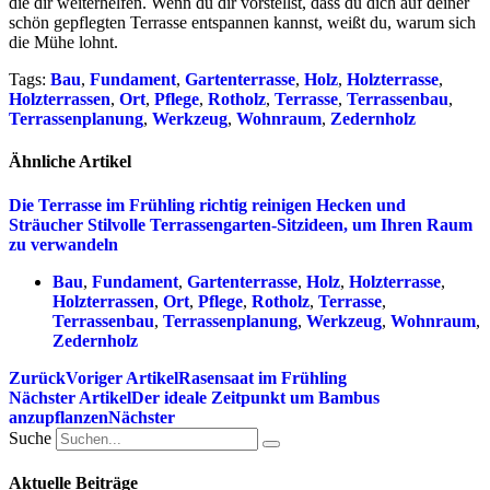
die dir weiterhelfen. Wenn du dir vorstellst, dass du dich auf deiner
schön gepflegten Terrasse entspannen kannst, weißt du, warum sich
die Mühe lohnt.
Tags:
Bau
,
Fundament
,
Gartenterrasse
,
Holz
,
Holzterrasse
,
Holzterrassen
,
Ort
,
Pflege
,
Rotholz
,
Terrasse
,
Terrassenbau
,
Terrassenplanung
,
Werkzeug
,
Wohnraum
,
Zedernholz
Ähnliche Artikel
Die Terrasse im Frühling richtig reinigen
Hecken und
Sträucher
Stilvolle Terrassengarten-Sitzideen, um Ihren Raum
zu verwandeln
Bau
,
Fundament
,
Gartenterrasse
,
Holz
,
Holzterrasse
,
Holzterrassen
,
Ort
,
Pflege
,
Rotholz
,
Terrasse
,
Terrassenbau
,
Terrassenplanung
,
Werkzeug
,
Wohnraum
,
Zedernholz
Zurück
Voriger Artikel
Rasensaat im Frühling
Nächster Artikel
Der ideale Zeitpunkt um Bambus
anzupflanzen
Nächster
Suche
Aktuelle Beiträge