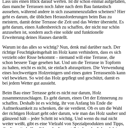
Lass uns einen Blick darauf werfen. Ist dir schon einmal aufgefallen,
dass manche Terrassen noch Jahre nach dem Bau fantastisch
aussehen, während andere in sich zusammenzufallen scheinen? Hier
geht es darum, die üblichen Herausforderungen beim Bau zu
meistern, damit deine Terrasse die Zeit und das Wetter übersteht. Es
geht darum, einen Außenbereich zu schaffen, der nicht nur schön
anzusehen ist, sondern auch eine solide und funktionelle
Erweiterung deines Hauses darstellt.
Warum ist das alles so wichtig? Nun, denk mal darüber nach. Der
richtige Feuchtigkeitsgehalt im Holz kann verhindern, dass es sich
verzieht oder Risse bekommt – niemand will eine Terrasse, die
schon bessere Tage gesehen hat. Und um die Terrasse in Topform
zu halten, reicht es nicht, sie einfach abzuspritzen. Die Verwendung
eines hochwertigen Holzreinigers und eines guten Terrassenöls kann
viel bewirken. So wird das Holz gepflegt und geschützt, damit es
bei jedem Wetter gut aussieht.
Beim Bau einer Terrasse geht es nicht nur darum, Holz
zusammenzuschlagen. Es geht darum, einen Ort der Erinnerung zu
schaffen. Deshalb ist es wichtig, ihr von Anfang bis Ende die
Aufmerksamkeit zu schenken, die sie verdient. Ob es um die Wahl
der richtigen Holzart geht oder darum, wie man das Holz sauber und
glänzend hält – jeder Schritt ist wichtig. Und wenn du mal nicht
weiter weißt, gibt es eine Vielzahl von Spezialprodukten und Tipps,