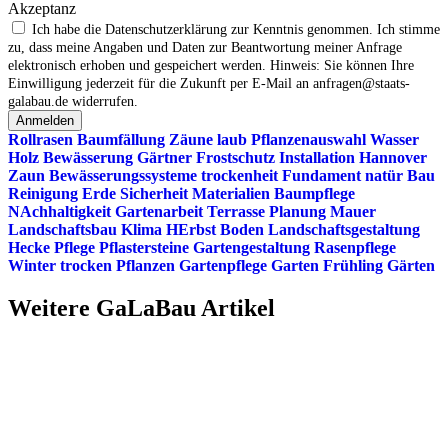
Akzeptanz
Ich habe die Datenschutzerklärung zur Kenntnis genommen. Ich stimme
zu, dass meine Angaben und Daten zur Beantwortung meiner Anfrage
elektronisch erhoben und gespeichert werden. Hinweis: Sie können Ihre
Einwilligung jederzeit für die Zukunft per E‑Mail an anfragen@staats-
galabau.de widerrufen.
Anmelden
Rollrasen
Baumfällung
Zäune
laub
Pflanzenauswahl
Wasser
Holz
Bewässerung
Gärtner
Frostschutz
Installation
Hannover
Zaun
Bewässerungssysteme
trockenheit
Fundament
natür
Bau
Reinigung
Erde
Sicherheit
Materialien
Baumpflege
NAchhaltigkeit
Gartenarbeit
Terrasse
Planung
Mauer
Landschaftsbau
Klima
HErbst
Boden
Landschaftsgestaltung
Hecke
Pflege
Pflastersteine
Gartengestaltung
Rasenpflege
Winter
trocken
Pflanzen
Gartenpflege
Garten
Frühling
Gärten
Weitere GaLaBau Artikel