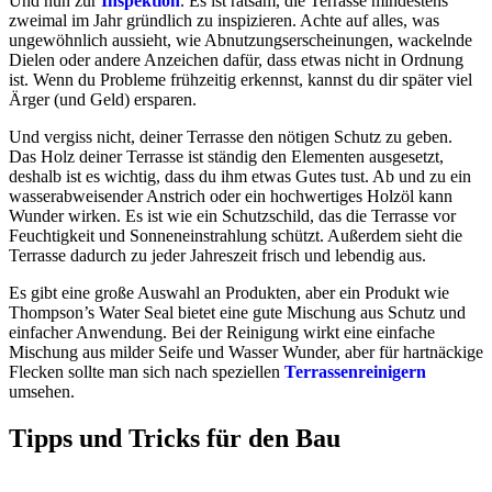
Und nun zur
Inspektion
. Es ist ratsam, die Terrasse mindestens
zweimal im Jahr gründlich zu inspizieren. Achte auf alles, was
ungewöhnlich aussieht, wie Abnutzungserscheinungen, wackelnde
Dielen oder andere Anzeichen dafür, dass etwas nicht in Ordnung
ist. Wenn du Probleme frühzeitig erkennst, kannst du dir später viel
Ärger (und Geld) ersparen.
Und vergiss nicht, deiner Terrasse den nötigen Schutz zu geben.
Das Holz deiner Terrasse ist ständig den Elementen ausgesetzt,
deshalb ist es wichtig, dass du ihm etwas Gutes tust. Ab und zu ein
wasserabweisender Anstrich oder ein hochwertiges Holzöl kann
Wunder wirken. Es ist wie ein Schutzschild, das die Terrasse vor
Feuchtigkeit und Sonneneinstrahlung schützt. Außerdem sieht die
Terrasse dadurch zu jeder Jahreszeit frisch und lebendig aus.
Es gibt eine große Auswahl an Produkten, aber ein Produkt wie
Thompson’s Water Seal bietet eine gute Mischung aus Schutz und
einfacher Anwendung. Bei der Reinigung wirkt eine einfache
Mischung aus milder Seife und Wasser Wunder, aber für hartnäckige
Flecken sollte man sich nach speziellen
Terrassenreinigern
umsehen.
Tipps und Tricks für den Bau