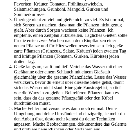
Favoriten: Kräuter, Tomaten, Frühlingszwiebeln,
Salatmischungen, Grünkohl, Mangold, Gurken und
Sommerkürbisse.
Überlege nicht zu viel und gieße nicht zu viel. Es ist normal,
sich Sorgen zu machen, dass man die Pflanzen nicht genug
gießt. Aber durch Sorgen wachsen keine Pflanzen. Ich
empfehle, einen Zeitplan aufzustellen. Tägliches Gießen sollte
für die ersten zwei Wochen nach dem Einpflanzen einer
neuen Pflanze und für Hitzewellen reserviert sein. Ich gieße
zarte Pflanzen (Grünzeug, Salate, Kräuter) jeden zweiten Tag
und kräftige Pflanzen (Tomaten, Gurken, Kürbisse) jeden
dritten Tag.
Gieße langsam, sanft und tief. Verteile das Wasser mit einer
Gießkanne oder einem Schlauch mit einem Gießstab
gleichmäßig über die gesamte Pflanzfläche. Lasse das Wasser
versickern, bevor du erneut über dieselbe Stelle gehst, damit
sich das Wasser nicht staut. Eine gute Faustregel ist, so tief
wie die Wurzeln zu gießen. Bei reiferen Pflanzen kann es
sein, dass du das gesamte Pflanzgefäß oder den Kübel
durchtränken musst.
Mache Fehler und versuche es dann noch einmal. Deine
Umgebung und deine Umstände sind einzigartig. Je mehr du
den Anbau übst, desto mehr kannst du deine Techniken
anpassen. Mache Beobachtungen, dokumentiere das Gelernte
und probiere neue Pflanzen oder Verfahren aus.