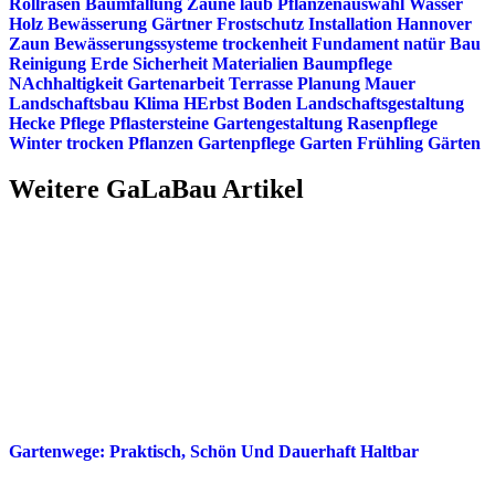
Rollrasen
Baumfällung
Zäune
laub
Pflanzenauswahl
Wasser
Holz
Bewässerung
Gärtner
Frostschutz
Installation
Hannover
Zaun
Bewässerungssysteme
trockenheit
Fundament
natür
Bau
Reinigung
Erde
Sicherheit
Materialien
Baumpflege
NAchhaltigkeit
Gartenarbeit
Terrasse
Planung
Mauer
Landschaftsbau
Klima
HErbst
Boden
Landschaftsgestaltung
Hecke
Pflege
Pflastersteine
Gartengestaltung
Rasenpflege
Winter
trocken
Pflanzen
Gartenpflege
Garten
Frühling
Gärten
Weitere GaLaBau Artikel
Gartenwege: Praktisch, Schön Und Dauerhaft Haltbar