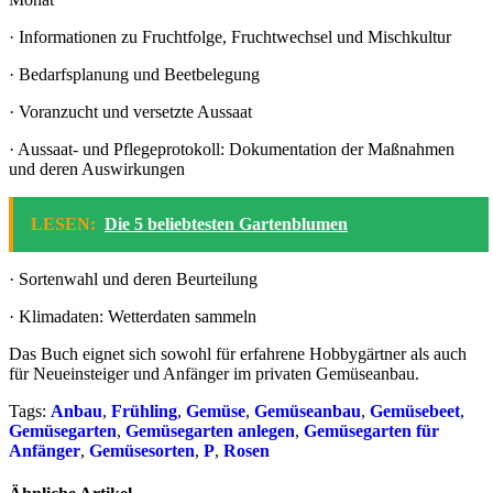
· Informationen zu Fruchtfolge, Fruchtwechsel und Mischkultur
· Bedarfsplanung und Beetbelegung
· Voranzucht und versetzte Aussaat
· Aussaat- und Pflegeprotokoll: Dokumentation der Maßnahmen
und deren Auswirkungen
LESEN:
Die 5 beliebtesten Gartenblumen
· Sortenwahl und deren Beurteilung
· Klimadaten: Wetterdaten sammeln
Das Buch eignet sich sowohl für erfahrene Hobbygärtner als auch
für Neueinsteiger und Anfänger im privaten Gemüseanbau.
Tags:
Anbau
,
Frühling
,
Gemüse
,
Gemüseanbau
,
Gemüsebeet
,
Gemüsegarten
,
Gemüsegarten anlegen
,
Gemüsegarten für
Anfänger
,
Gemüsesorten
,
P
,
Rosen