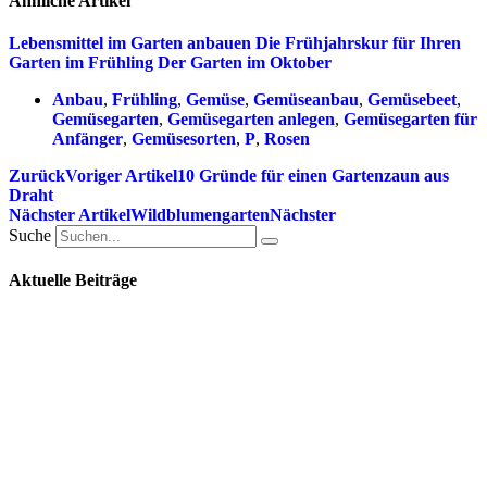
Ähnliche Artikel
Lebensmittel im Garten anbauen
Die Frühjahrskur für Ihren
Garten im Frühling
Der Garten im Oktober
Anbau
,
Frühling
,
Gemüse
,
Gemüseanbau
,
Gemüsebeet
,
Gemüsegarten
,
Gemüsegarten anlegen
,
Gemüsegarten für
Anfänger
,
Gemüsesorten
,
P
,
Rosen
Zurück
Voriger Artikel
10 Gründe für einen Gartenzaun aus
Draht
Nächster Artikel
Wildblumengarten
Nächster
Suche
Aktuelle Beiträge