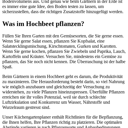
Bodenvolumens aus. Und genau wie beim Gärtnern in der Erde ist
es immer eine gute Idee, den Boden testen zu lassen, um
sicherzustellen, dass die richtigen Zusatzstoffe hinzugefügt werden.
Was im Hochbeet pflanzen?
Füllen Sie Ihren Garten mit den Gemüsesorten, die Sie gerne essen.
Wenn Sie gerne Salat essen, pflanzen Sie Kopfsalat, eine
Salatstecklingsmischung, Kirschtomaten, Gurken und Karotten.
Wenn Sie gerne kochen, pflanzen Sie Zwiebeln und Paprika, Lauch,
Kartoffeln und Kräuter. Versuchen Sie, mindestens ein Gemüse zu
pflanzen, das Sie noch nicht kennen. Die Überraschung ist der halbe
Spaß.
Beim Gärtnern in einem Hochbeet geht es darum, die Produktivität
zu maximieren. Die Herausforderung besteht darin, so viel Nahrung
wie möglich anzubauen und gleichzeitig der Versuchung zu
widerstehen, zu viele Pflanzen hineinzupressen. Überfüllte Pflanzen
erreichen nie ihr volles Potenzial, weil sie durch schlechte
Luftzirkulation und Konkurrenz um Wasser, Nährstoffe und
Wurzelraum gestresst sind.
Unser Küchengartenplaner enthält Richtlinien für die Bepflanzung,
die Ihnen helfen, Ihre Pflanzen richtig zu platzieren. Die optimalen
Abstände variieren je nach Pflanzensorte und Anbaubedingungen.