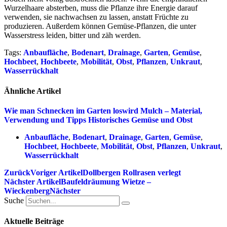
Wurzelhaare absterben, muss die Pflanze ihre Energie darauf
verwenden, sie nachwachsen zu lassen, anstatt Früchte zu
produzieren. Außerdem können Gemüse-Pflanzen, die unter
Wasserstress leiden, bitter und zäh werden.
Tags:
Anbaufläche
,
Bodenart
,
Drainage
,
Garten
,
Gemüse
,
Hochbeet
,
Hochbeete
,
Mobilität
,
Obst
,
Pflanzen
,
Unkraut
,
Wasserrückhalt
Ähnliche Artikel
Wie man Schnecken im Garten loswird
Mulch – Material,
Verwendung und Tipps
Historisches Gemüse und Obst
Anbaufläche
,
Bodenart
,
Drainage
,
Garten
,
Gemüse
,
Hochbeet
,
Hochbeete
,
Mobilität
,
Obst
,
Pflanzen
,
Unkraut
,
Wasserrückhalt
Zurück
Voriger Artikel
Dollbergen Rollrasen verlegt
Nächster Artikel
Baufeldräumung Wietze –
Wieckenberg
Nächster
Suche
Aktuelle Beiträge