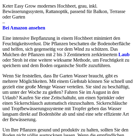
Keter Easy Grow modernes Hochbeet, grau, inkl.
Bewässerungssystem, Rattanoptik, passend für Balkon, Terrasse
oder Garten
–
Bei Amazon ansehen
Eine intensive Bepflanzung in einem Hochbeet minimiert den
Feuchtigkeitsverlust. Die Pflanzen beschatten die Bodenoberfläche
und helfen, sich gegenseitig vor dem Wind zu schützen. Das
Mulchen der Pflanzen mit 2 bis 3 Zentimetern zerkleinertem
Laub
oder Stroh ist eine weitere wirksame Methode, um Feuchtigkeit zu
speichern und dem Boden organische Stoffe zuzuführen.
Wenn Sie feststellen, dass Ihr Garten Wasser braucht, gibt es
mehrere Möglichkeiten. Mit einem Gießstab können Sie schnell und
gezielt eine große Menge Wasser verteilen. Sie sind zu beschäftigt,
um unter der Woche zu gießen? Fahren Sie im August in den
Urlaub? Kaufen Sie eine Zeitschaltuhr, um einen Sprinkler oder
einen Sickerschlauch automatisch einzuschalten. Sickerschläuche
und Tropfbewässerungssysteme mit Tropfer geben das Wasser
langsam direkt auf Bodenhöhe ab und sind eine sehr effiziente Art
der Bewässerung.
Um Ihre Pflanzen gesund und produktiv zu halten, sollten Sie den
Boden nicht völlig austrocknen lassen. Wenn die empfindlichen